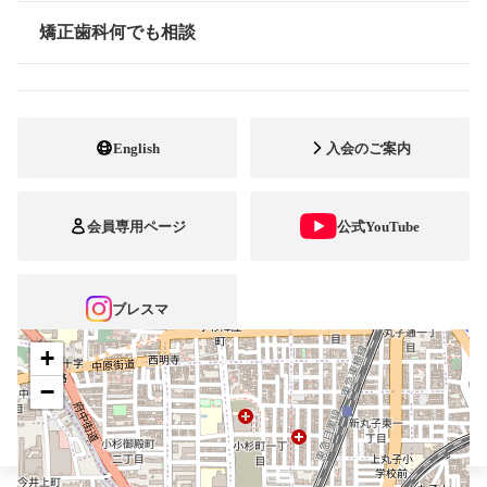
最寄駅・アクセス
武蔵小杉
矯正歯科何でも相談
情報公開
044-733-3117
電話番号
044-733-3118
FAX番号
English
入会のご案内
http://www.e-shikai.jp
ホームページ
URL
会員専用ページ
公式YouTube
施設
矯正診断料算定施設
顎口腔機能診断施設
自立支援医療
ブレスマ
+
−