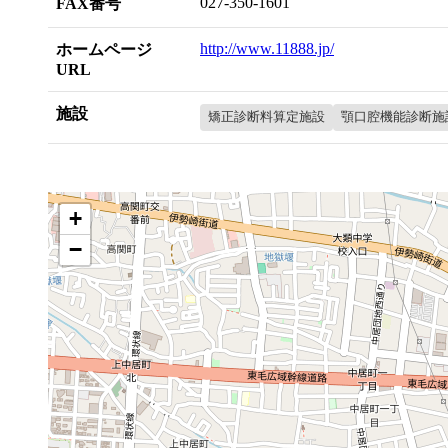
027-350-1601
FAX番号
http://www.11888.jp/
ホームページ
URL
施設
矯正診断料算定施設
顎口腔機能診断施
+
−