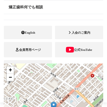
011-389-8241
電話番号
矯正歯科何でも相談
情報公開
011-389-8245
FAX番号
http://www.quole-ortho.com
ホームページ
URL
English
入会のご案内
施設
矯正診断料算定施設
顎口腔機能診断施設
自立支援医療
会員専用ページ
公式YouTube
ブレスマ
+
−