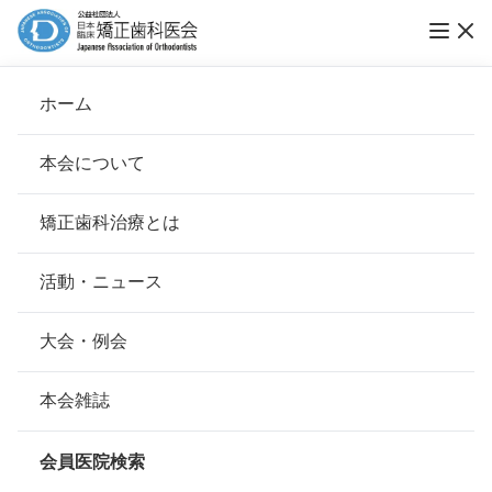
医療法人社団常仁会クオレ矯正歯科クリニッ
ホーム
ク
本会について
会長挨拶
矯正歯科治療とは
ホーム
会員医院検索
基本理念
医療法人社団常仁会クオレ矯正歯科クリニッ
安心して治療を受けていただくための「6つの指針」
活動・ニュース
ク
本会の取り組み
安心できる矯正歯科治療契約のための「7つの提言」
大会・例会
組織について
本会の矯正歯科治療に関する考え方
会員名
堀井 豪
本会雑誌
本会の歴史
矯正歯科治療について
所在地
〒069-0813
会員医院検索
北海道江別市野幌町40-15
会則