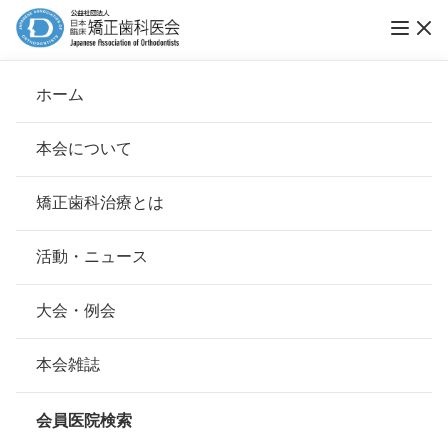
ホーム
山片矯正歯科
本会について
会長挨拶
矯正歯科治療とは
ホーム
会員医院検索
基本理念
山片矯正歯科
安心して治療を受けていただくための「6つの指針」
活動・ニュース
本会の取り組み
安心できる矯正歯科治療契約のための「7つの提言」
大会・例会
会員名
山片 重徳
組織について
本会の矯正歯科治療に関する考え方
本会雑誌
所在地
〒563-0048
本会の歴史
大阪府池田市室町１－１０ふか喜ビ
矯正歯科治療について
ル２Ｆ
会員医院検索
会則