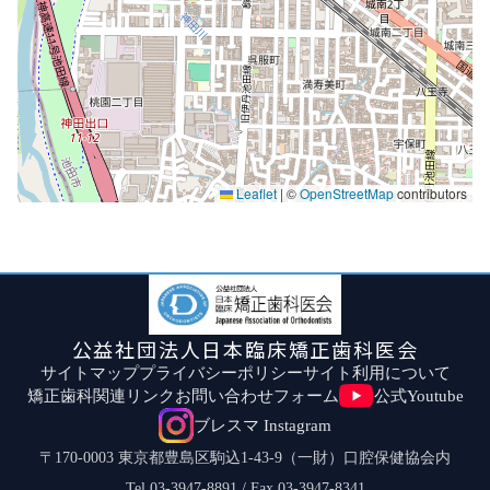
Leaflet
|
©
OpenStreetMap
contributors
公益社団法人日本臨床矯正歯科医会
サイトマップ
プライバシーポリシー
サイト利用について
矯正歯科関連リンク
お問い合わせフォーム
公式Youtube
ブレスマ Instagram
〒170-0003 東京都豊島区駒込1-43-9（一財）口腔保健協会内
Tel.03-3947-8891 / Fax.03-3947-8341