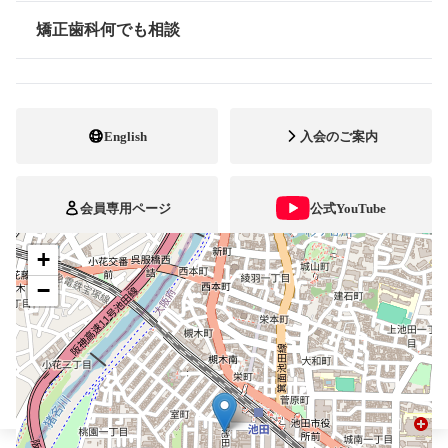
072-754-1091
電話番号
矯正歯科何でも相談
情報公開
072-754-1092
FAX番号
http://www.y-kyousei.com
ホームページ
URL
English
入会のご案内
施設
顎口腔機能診断施設
会員専用ページ
公式YouTube
+
ブレスマ
−