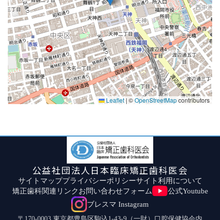
Leaflet
|
©
OpenStreetMap
contributors
公益社団法人日本臨床矯正歯科医会
サイトマップ
プライバシーポリシー
サイト利用について
矯正歯科関連リンク
お問い合わせフォーム
公式Youtube
ブレスマ Instagram
〒170-0003 東京都豊島区駒込1-43-9（一財）口腔保健協会内