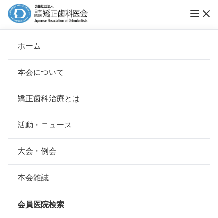
ホーム
医療法人矯人会しもだ矯正歯科クリニック
本会について
会長挨拶
矯正歯科治療とは
ホーム
会員医院検索
基本理念
医療法人矯人会しもだ矯正歯科クリニック
安心して治療を受けていただくための「6つの指針」
活動・ニュース
本会の取り組み
安心できる矯正歯科治療契約のための「7つの提言」
大会・例会
会員名
下田 哲也
組織について
本会の矯正歯科治療に関する考え方
本会雑誌
所在地
〒810-0001
本会の歴史
福岡県福岡市中央区天神2-14-2福岡
矯正歯科治療について
証券ビルB1F
会員医院検索
会則