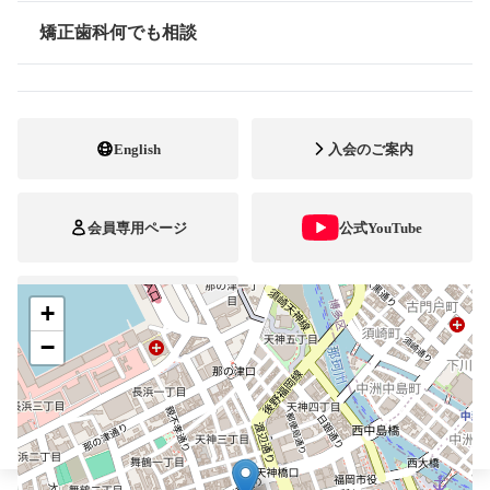
092-725-7700
電話番号
矯正歯科何でも相談
情報公開
092-725-7872
FAX番号
ホームページ
URL
English
入会のご案内
施設
矯正診断料算定施設
顎口腔機能診断施設
自立支援医療
会員専用ページ
公式YouTube
+
ブレスマ
−