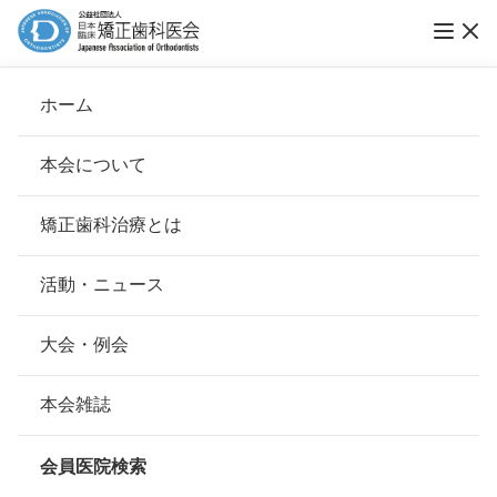
ホーム
仙台東口矯正歯科
本会について
会長挨拶
矯正歯科治療とは
ホーム
会員医院検索
基本理念
仙台東口矯正歯科
安心して治療を受けていただくための「6つの指針」
活動・ニュース
本会の取り組み
安心できる矯正歯科治療契約のための「7つの提言」
大会・例会
会員名
堀内 淳 、堀内 淳
組織について
本会の矯正歯科治療に関する考え方
本会雑誌
所在地
〒983-0864
本会の歴史
宮城県仙台市宮城野区名掛丁205-5
矯正歯科治療について
コンフォートホテル仙台東口1F
会員医院検索
会則