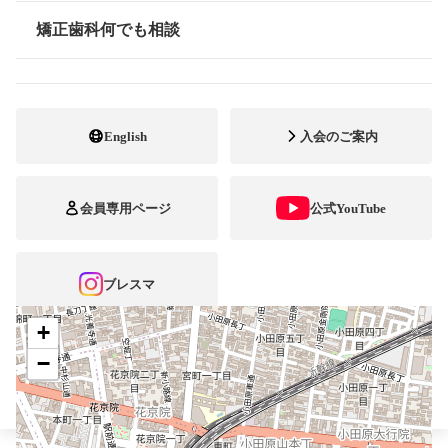
最寄駅・アクセス
仙台駅
矯正歯科何でも相談
情報公開
022-781-8556
電話番号
022-781-8556
FAX番号
English
入会のご案内
http://www.sendai-ortho.com
ホームページ
URL
会員専用ページ
公式YouTube
施設
矯正診断料算定施設
顎口腔機能診断施設
自立支援医療
ブレスマ
+
−