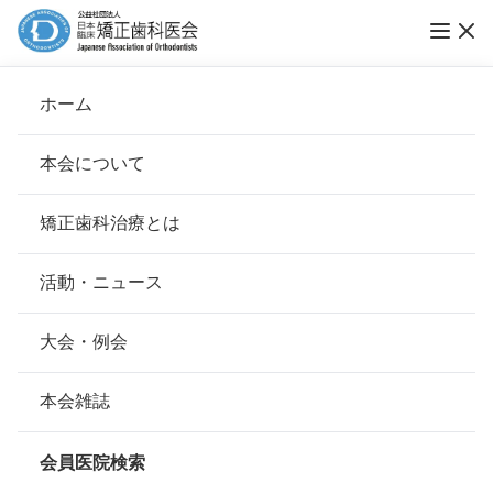
ホーム
みほ矯正歯科医院梅田院
本会について
会長挨拶
矯正歯科治療とは
ホーム
会員医院検索
基本理念
みほ矯正歯科医院梅田院
安心して治療を受けていただくための「6つの指針」
活動・ニュース
本会の取り組み
安心できる矯正歯科治療契約のための「7つの提言」
大会・例会
会員名
山中 美穂
組織について
本会の矯正歯科治療に関する考え方
本会雑誌
所在地
〒530-0013
本会の歴史
大阪府大阪市北区茶屋町3-14
矯正歯科治療について
会員医院検索
会則
最寄駅・アクセス
JR大阪駅・阪急大阪梅田駅・地下