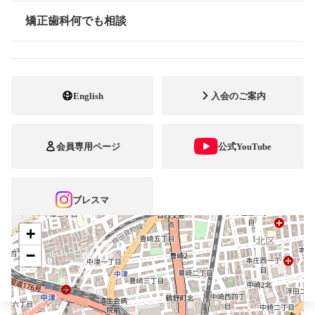
鉄梅田駅・阪神大阪梅田駅
矯正歯科何でも相談
情報公開
06-6485-7208
電話番号
050-3174-6881
FAX番号
English
入会のご案内
https://www.mhortho-umeda.com/
ホームページ
URL
会員専用ページ
公式YouTube
施設
矯正診断料算定施設
顎口腔機能診断施設
自立支援医療
ブレスマ
+
−