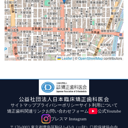
Leaflet
|
©
OpenStreetMap
contributors
公益社団法人日本臨床矯正歯科医会
サイトマップ
プライバシーポリシー
サイト利用について
矯正歯科関連リンク
お問い合わせフォーム
公式Youtube
ブレスマ Instagram
〒170-0003 東京都豊島区駒込1-43-9（一財）口腔保健協会内