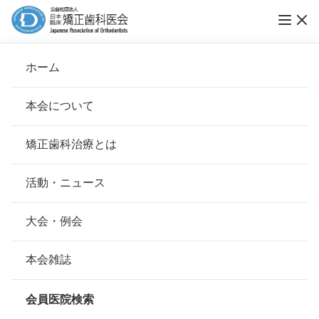
ホーム
医療法人 くす矯正歯科
本会について
会長挨拶
矯正歯科治療とは
ホーム
会員医院検索
基本理念
医療法人 くす矯正歯科
安心して治療を受けていただくための「6つの指針」
活動・ニュース
本会の取り組み
安心できる矯正歯科治療契約のための「7つの提言」
大会・例会
会員名
楠 元就
組織について
本会の矯正歯科治療に関する考え方
本会雑誌
所在地
〒600-8415
本会の歴史
京都府京都市下京区烏丸通松原上ル
矯正歯科治療について
因幡堂町713井筒因幡堂町ビル４F
会員医院検索
会則