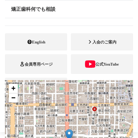
075-352-8811
電話番号
矯正歯科何でも相談
情報公開
075-352-8841
FAX番号
https://www.kusu-web.com
ホームページ
URL
English
入会のご案内
施設
矯正診断料算定施設
顎口腔機能診断施設
自立支援医療
会員専用ページ
公式YouTube
+
ブレスマ
−