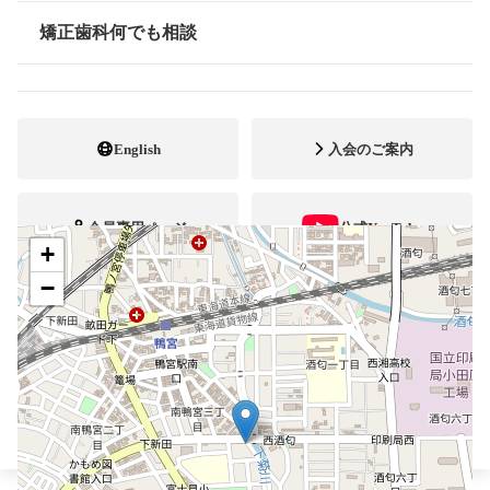
矯正歯科何でも相談
0465-49-1180
電話番号
情報公開
0465-49-1195
FAX番号
http://www.tsubaki-ortho.com
ホームページ
English
入会のご案内
URL
会員専用ページ
公式YouTube
+
−
ブレスマ