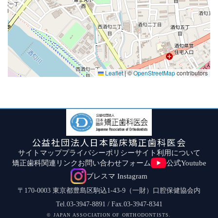
Leaflet
|
©
OpenStreetMap
contributors
公益社団法人日本臨床矯正歯科医会
サイトマップ
プライバシーポリシー
サイト利用について
矯正歯科関連リンク
お問い合わせフォーム
公式Youtube
ブレスマ Instagram
〒170-0003 東京都豊島区駒込1-43-9（一財）口腔保健協会内
Tel.03-3947-8891 / Fax.03-3947-8341
© JAPAN ASSOCIATION OF ORTHODONTISTS.