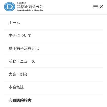
ホーム
椿矯正歯科クリニック
本会について
会長挨拶
矯正歯科治療とは
ホーム
会員医院検索
基本理念
椿矯正歯科クリニック
安心して治療を受けていただくための「6つの指針」
活動・ニュース
本会の取り組み
安心できる矯正歯科治療契約のための「7つの提言」
大会・例会
会員名
椿 浩明
組織について
本会の矯正歯科治療に関する考え方
本会雑誌
所在地
〒250-0875
本会の歴史
神奈川県小田原市南鴨宮3-27-7
矯正歯科治療について
会員医院検索
会則
最寄駅・アクセス
鴨宮