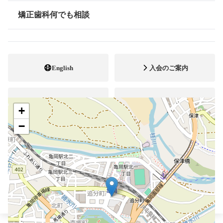
0771-25-0418
電話番号
矯正歯科何でも相談
情報公開
0771-25-9946
FAX番号
施設
矯正診断料算定施設
English
入会のご案内
顎口腔機能診断施設
自立支援医療
会員専用ページ
公式YouTube
+
−
ブレスマ