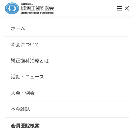
ホーム
医療法人社団おぎの矯正歯科
本会について
会長挨拶
矯正歯科治療とは
ホーム
会員医院検索
基本理念
医療法人社団おぎの矯正歯科
安心して治療を受けていただくための「6つの指針」
活動・ニュース
本会の取り組み
安心できる矯正歯科治療契約のための「7つの提言」
大会・例会
会員名
荻野 茂
組織について
本会の矯正歯科治療に関する考え方
本会雑誌
所在地
〒621-0804
本会の歴史
京都府亀岡市追分町大堀17-1ＦＬＡ
矯正歯科治療について
Ｔ ＹＡＧＩ 2Ｆ
会員医院検索
会則