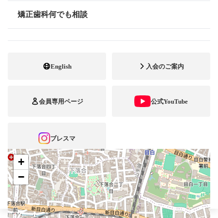
最寄駅・アクセス
JR 高田馬場駅
矯正歯科何でも相談
情報公開
03-5386-1180
電話番号
03-5386-1180
FAX番号
English
入会のご案内
https://www.satoortho.com
ホームページ
URL
会員専用ページ
公式YouTube
施設
矯正診断料算定施設
顎口腔機能診断施設
自立支援医療
ブレスマ
+
−