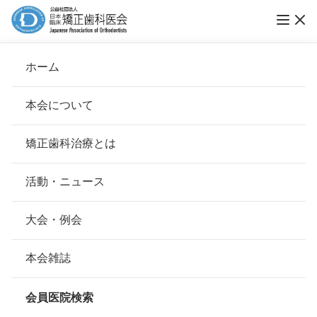
ホーム
さとう矯正歯科
本会について
会長挨拶
矯正歯科治療とは
ホーム
会員医院検索
基本理念
さとう矯正歯科
安心して治療を受けていただくための「6つの指針」
活動・ニュース
本会の取り組み
安心できる矯正歯科治療契約のための「7つの提言」
大会・例会
会員名
佐藤 俊仁
組織について
本会の矯正歯科治療に関する考え方
本会雑誌
所在地
〒169-0075
本会の歴史
東京都新宿区高田馬場3-3-1ユニオ
矯正歯科治療について
ン駅前ビル 4F
会員医院検索
会則