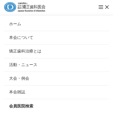
ホーム
ながの矯正歯科 たまプラーザ
本会について
会長挨拶
矯正歯科治療とは
ホーム
会員医院検索
基本理念
ながの矯正歯科 たまプラーザ
安心して治療を受けていただくための「6つの指針」
活動・ニュース
本会の取り組み
安心できる矯正歯科治療契約のための「7つの提言」
大会・例会
会員名
永野 俊介
組織について
本会の矯正歯科治療に関する考え方
本会雑誌
所在地
〒225-0002
本会の歴史
神奈川県横浜市青葉区美しが丘5-1-
矯正歯科治療について
49 すみれビル2階
会員医院検索
会則