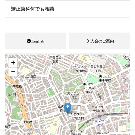
045-509-1120
電話番号
矯正歯科何でも相談
情報公開
045-509-1130
FAX番号
http://nagano-kyousei.com/
ホームページ
URL
English
入会のご案内
+
会員専用ページ
公式YouTube
−
ブレスマ