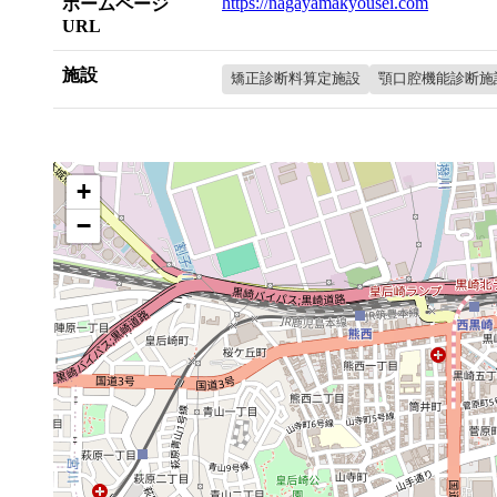
https://nagayamakyousei.com
ホームページ
URL
施設
矯正診断料算定施設
顎口腔機能診断施
+
−