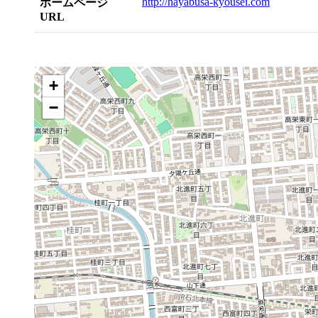
http://hayabusa-kyousei.com
ホームページ
URL
+
−