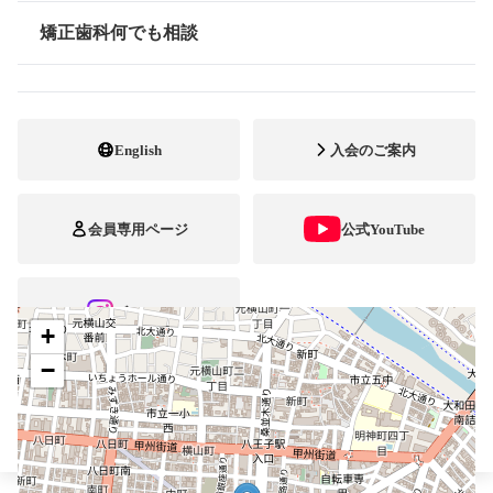
最寄駅・アクセス
八王子駅
矯正歯科何でも相談
情報公開
042-649-3090
電話番号
042-649-3091
FAX番号
English
入会のご案内
https://www.ohana-dental.com/
ホームページ
URL
会員専用ページ
公式YouTube
施設
矯正診断料算定施設
自立支援医療
ブレスマ
+
−