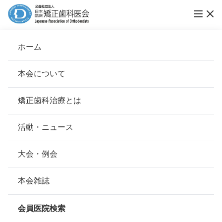
ホーム
オハナ矯正歯科クリニック
本会について
会長挨拶
矯正歯科治療とは
ホーム
会員医院検索
基本理念
オハナ矯正歯科クリニック
安心して治療を受けていただくための「6つの指針」
活動・ニュース
本会の取り組み
安心できる矯正歯科治療契約のための「7つの提言」
大会・例会
会員名
中村 朋子
組織について
本会の矯正歯科治療に関する考え方
本会雑誌
所在地
〒192-0083
本会の歴史
東京都八王子市旭町９－１八王子ス
矯正歯科治療について
クエアビル１０Ｆ
会員医院検索
会則