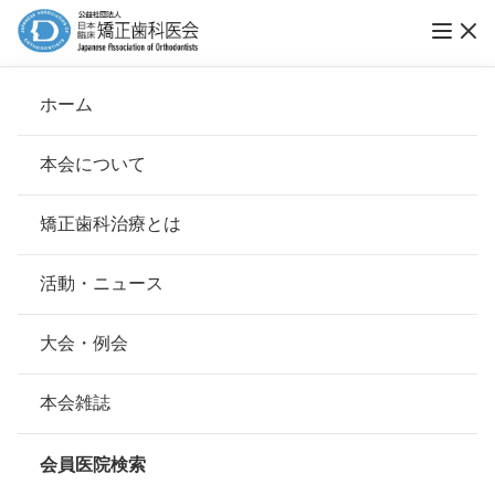
ホーム
いけもり矯正歯科
本会について
会長挨拶
矯正歯科治療とは
ホーム
会員医院検索
基本理念
いけもり矯正歯科
安心して治療を受けていただくための「6つの指針」
活動・ニュース
本会の取り組み
安心できる矯正歯科治療契約のための「7つの提言」
大会・例会
会員名
池森 宇泰
組織について
本会の矯正歯科治療に関する考え方
本会雑誌
所在地
〒464-0035
本会の歴史
愛知県名古屋市千種区橋本町1－13
矯正歯科治療について
会員医院検索
会則
最寄駅・アクセス
地下鉄東山線 本山駅