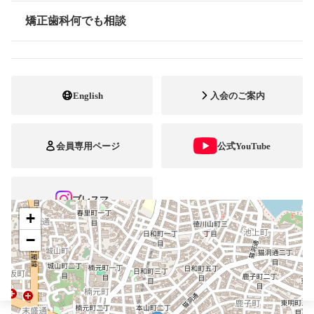
矯正歯科何でも相談
052-782-0418
電話番号
情報公開
052-782-3423
FAX番号
https://www.ikemori.or.jp/index.html
ホームページ
English
入会のご案内
URL
施設
矯正診断料算定施設
会員専用ページ
公式YouTube
顎口腔機能診断施設
自立支援医療
ブレスマ
+
−