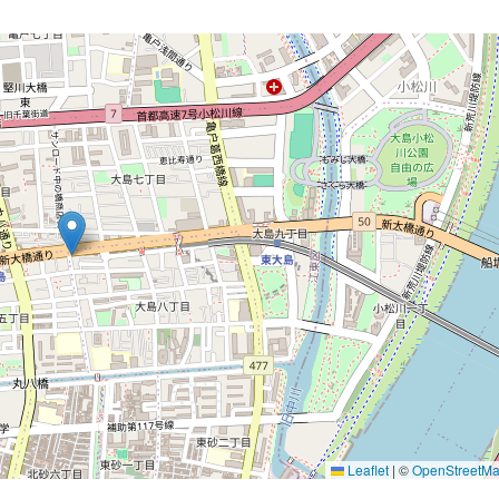
Leaflet
|
©
OpenStreetM