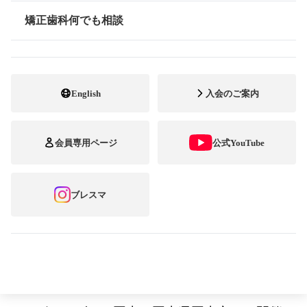
第13回ブレーススマイルコンテスト
矯正歯科何でも相談
情報公開
表彰式の開催
公益社団法人 日本臨床矯正歯科医会
English
入会のご案内
わが国唯一の矯正歯科専門開業医の全国組織
会員専用ページ
公式YouTube
である日本臨床矯正歯科医会（会長：稲毛滋
自）は、矯正歯科治療に関する最新の情報や
ブレスマ
調査結果などを共有し、互いに学び合い知識
を深めるために、2018 年 2 月 21 日（水）と
22 日（木）、第 45 回日本臨床矯正歯科医会
大会・岡山大会（大会長・土屋公行）をホテ