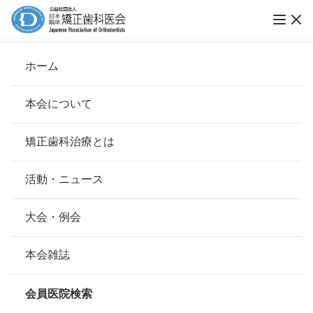
第45回 日本臨床矯正歯科医会大会・岡山大会
ホーム
開催のご案内
本会について
会長挨拶
矯正歯科治療とは
ホーム
大会・例会
基本理念
安心して治療を受けていただくための「6つの指針」
活動・ニュース
公開日：
2018年01月24日（水）
本会の取り組み
安心できる矯正歯科治療契約のための「7つの提言」
大会・例会
2018年1月吉日
組織について
本会の矯正歯科治療に関する考え方
本会雑誌
第45回 日本臨床矯正歯科医会大会・
本会の歴史
矯正歯科治療について
会員医院検索
岡山大会及び
会則