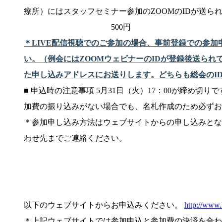
療所）にはスタッフセミナー参加のZOOMのID
500円
＊
LIVE配信視聴でのご参加の場合、事前登録での参
い。（例会には
ZOOM
ウェビナーのIDが登録後送られ
た申し込みアドレスにお送りします。どちらも総会の
I
■ 申込時の注意事項 5月31日（火）17：00が締め
加費の振り込みがない場合でも、名札作成のため必ずお
＊参加申し込み方法はウェブサイトからの申し込みとな
わせ先までご連絡ください。
以下のウェブサイトからお申込みください。
http://www.
＊上記ウェブサイトでは参加申込と参加費の決済を合わ