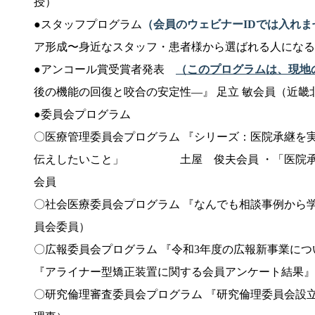
授）
●スタッフプログラム
（会員のウェビナーIDでは入れ
ア形成〜身近なスタッフ・患者様から選ばれる人になるために
●アンコール賞受賞者発表
（このプログラムは、現地
後の機能の回復と咬合の安定性―』 足立 敏会員（近畿
●委員会プログラム
〇医療管理委員会プログラム 『シリーズ：医院承継を
伝えしたいこと」 土屋 俊夫会
会員
〇社会医療委員会プログラム 『なんでも
員会委員）
〇広報委員会プログラム 『令和3年度の広
『アライナー型矯正装置に関する会員アンケート
〇研究倫理審査委員会プログラム 『研究倫理委