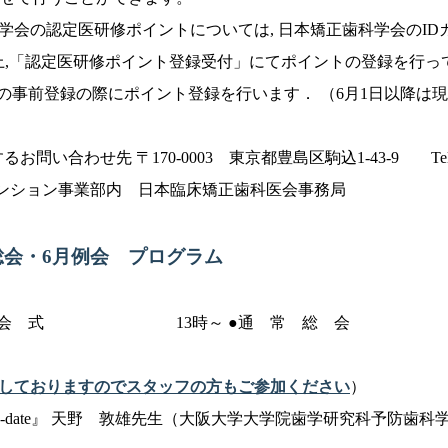
学会の認定医研修ポイントについては, 日本矯正歯科学会のID
上,「認定医研修ポイント登録受付」にてポイントの登録を行っ
での事前登録の際にポイント登録を行います． （6月1日以降は
い合わせ先 〒170-0003 東京都豊島区駒込1-43-9 Tel:03
会 コンベンション事業部内 日本臨床矯正歯科医会事務局
常総会・6月例会 プログラム
 会 式 13時～ ●通 常 総 会 13
しておりますのでスタッフの方もご参加ください
）
date』 天野 敦雄先生（大阪大学大学院歯学研究科予防歯科学