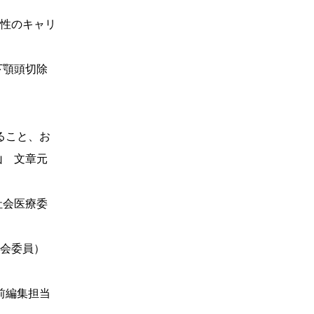
性のキャリ
下顎頭切除
ること、お
文章元
会医療委
会委員）
前編集担当