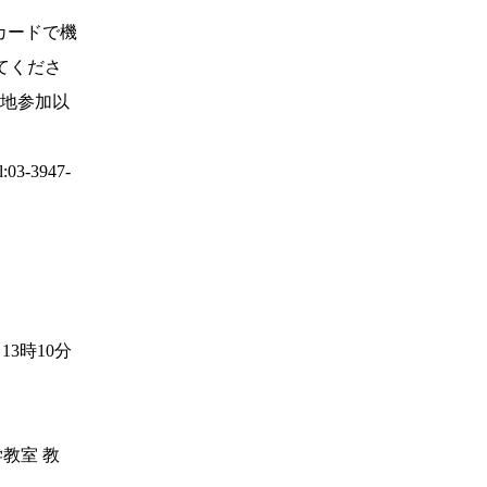
カードで機
てくださ
現地参加以
-3947-
時10分
教室 教