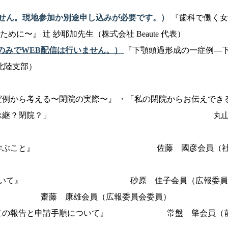
ません。現地参加か別途申し込みが必要です。）
『歯科で働く女
〜』 辻 紗耶加先生（株式会社 Beaute 代表）
のみでWEB配信は行いません。）
『下顎頭過形成の一症例―
北陸支部）
実例から考える〜閉院の実際〜』 ・「私の閉院からお伝えでき
員 ・「医院承継？閉院？」 丸山 
相談事例から学ぶこと』 佐藤 國彦会員（社
報新事業について』 砂原 佳子会員（広報委員
結果』 齋藤 康雄会員（広報委員会委員）
員会設立の報告と申請手順について』 常盤 肇会員（