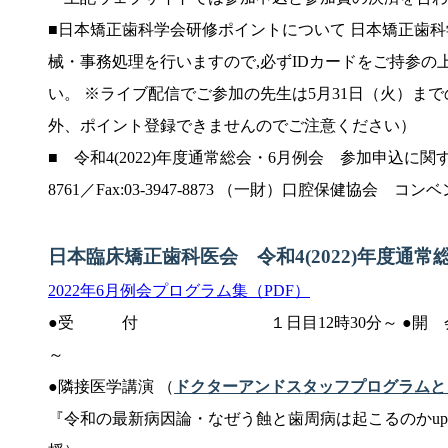
■日本矯正歯科学会研修ポイントについて 日本矯正歯科
械・事務処理を行いますので,必ずIDカードをご持参の
い。 ※ライブ配信でご参加の先生は5月31日（火）ま
外、ポイント登録できませんのでご注意ください）
■ 令和4(2022)年度通常総会・6月例会 参加申込に関するお問
8761／Fax:03-3947-8873 （一財）口腔保健協
日本臨床矯正歯科医会 令和4(2022)年度通
2022年6月例会プログラム集（PDF）
●受 付 １日目12時30分～ ●開
～
●隣接医学講演 （
ドクターアンドスタッフプログラムと
『令和の最新病因論・なぜう蝕と歯周病は起こるのかup-