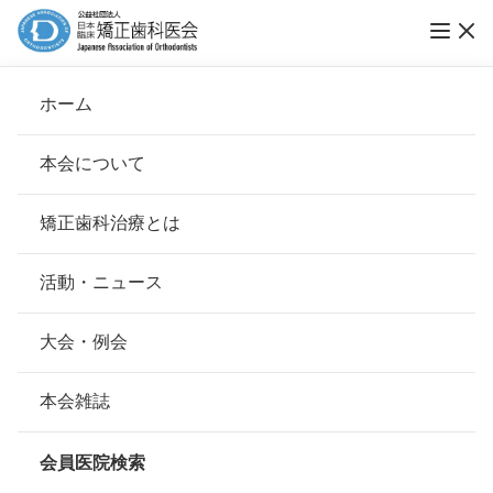
第51回 日本臨床矯正歯科医会大会・長野大会
ホーム
のご案内（第1報）
本会について
会長挨拶
矯正歯科治療とは
ホーム
大会・例会
基本理念
安心して治療を受けていただくための「6つの指針」
活動・ニュース
公開日：
2023年08月04日（金）
本会の取り組み
安心できる矯正歯科治療契約のための「7つの提言」
大会・例会
2023（令和5）年8月吉日
組織について
本会の矯正歯科治療に関する考え方
本会雑誌
会員各位
本会の歴史
矯正歯科治療について
会員医院検索
公益社団法人日本臨床矯正歯科医会
会則