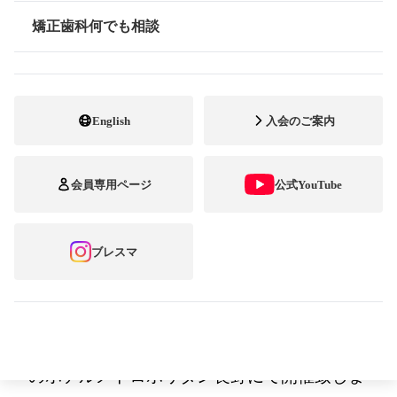
矯正歯科何でも相談
情報公開
会 長 陶山 肇
第51回日本臨床矯正歯科医会大会・長野大会
English
入会のご案内
大会長 内田 春生
会員専用ページ
公式YouTube
第
51
回
日本臨床矯正歯科医会大会・長野大
会のご案内（第
1
報）
ブレスマ
公益社団法人日本臨床矯正歯科医会（会
長：陶山肇）は、第51回大会・長野大会を
2024年2月21日(水)･22日(木)の両日、長野市
のホテルメトロポリタン長野にて開催致しま