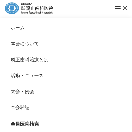
日本臨床矯正歯科医会2024（令和6）年度通常
ホーム
総会・6月例会のお知らせ
本会について
会長挨拶
矯正歯科治療とは
ホーム
大会・例会
基本理念
安心して治療を受けていただくための「6つの指針」
活動・ニュース
公開日：
2024年03月31日（日）
本会の取り組み
安心できる矯正歯科治療契約のための「7つの提言」
大会・例会
2024（令和6）年3月30日
組織について
本会の矯正歯科治療に関する考え方
本会雑誌
会員各位
本会の歴史
矯正歯科治療について
会員医院検索
公益社団法人日本臨床矯正歯科医会
会則