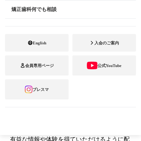
矯正歯科何でも相談
情報公開
会 長 陶山 肇
日本臨床矯正歯科医会
2024
（令和
6
）年度通
常総会・
6
月例会のお知ら
せ
English
入会のご案内
拝啓
会員専用ページ
公式YouTube
早春の候、皆様におかれましてはお健やかに
ご活躍のことと存じます。
ブレスマ
さて、日本臨床矯正歯科医会2024年度通常総
会・6月例会を2024（令和6）年6月12日
（水）・13日（木）に、大阪ガーデンパレス
にて開催いたします。例会では会員の皆様に
有益な情報や体験を得ていただけるように配