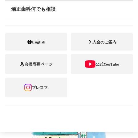
矯正歯科何でも相談
情報公開
治療先を選ぶ目安のひとつとして、
「矯正歯科専門開業
医」
という選択肢があります。
English
入会のご案内
歯科の中に、小児歯科や口腔外科、歯周治療を専門に行
っているところがあるように、矯正歯科治療が専門のとこ
会員専用ページ
公式YouTube
ろもあります。なかには、一人の歯科医が一般歯科と矯正
歯科の治療を両立している場合もありますが、大学病院な
どで矯正歯科治療の研鑽（けんさん）を積んだ矯正歯科専
門開業医は、豊富な臨床経験をもっているという点で信頼
ブレスマ
できます。