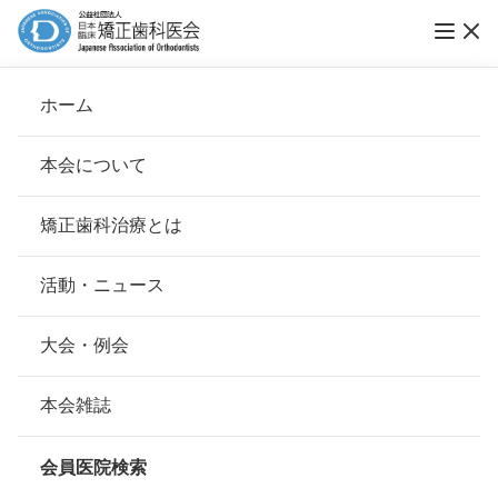
ホーム
何でも相談
本会について
会長挨拶
矯正歯科治療とは
ホーム
何でも相談
治療先の選び方
基本理念
安心して治療を受けていただくための「6つの指針」
活動・ニュース
矯正歯科治療は、どこで受けるのがよい
本会の取り組み
安心できる矯正歯科治療契約のための「7つの提言」
大会・例会
ですか？
組織について
本会の矯正歯科治療に関する考え方
本会雑誌
本会の歴史
矯正歯科治療について
経験豊富な「矯正歯科専門開業医」がお
会員医院検索
すすめです。
会則