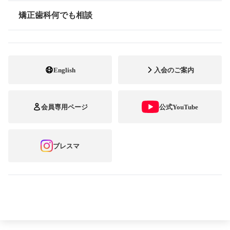
医師・医療関係者の皆様へ
矯正歯科何でも相談
情報公開
報道関係者の皆様へ
English
入会のご案内
歯科医の先生方へ
会員専用ページ
公式YouTube
矯正歯科開業医・大学矯正科の先生方へ
ブレスマ
学校歯科医の先生方へ