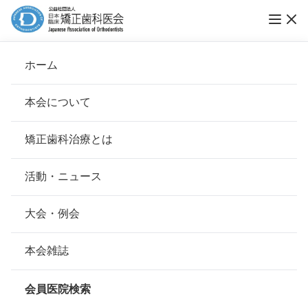
ホーム
医療従事者・関係者の皆様へ
本会について
会長挨拶
矯正歯科治療とは
ホーム
医療従事者・関係者の皆様へ
基本理念
安心して治療を受けていただくための「6つの指針」
活動・ニュース
養護教諭の皆様へ
本会の取り組み
安心できる矯正歯科治療契約のための「7つの提言」
大会・例会
組織について
本会の矯正歯科治療に関する考え方
本会雑誌
歯科医療関係者の皆様へ
本会の歴史
矯正歯科治療について
会員医院検索
会則