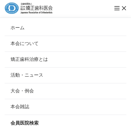
第22回ブレーススマイルコンテスト 応募フォ
ホーム
ーム
本会について
会長挨拶
矯正歯科治療とは
ホーム
ブレーススマイルコンテスト
応募フォーム
基本理念
ブレーススマイルコンテストへの応募はこちらからお申し
安心して治療を受けていただくための「6つの指針」
活動・ニュース
込みください。
送信して頂いた個人情報につきましては厳重に保管いたし
本会の取り組み
安心できる矯正歯科治療契約のための「7つの提言」
大会・例会
ます。
組織について
本会の矯正歯科治療に関する考え方
本会雑誌
本会の歴史
応募者氏名
必須
矯正歯科治療について
会員医院検索
会則