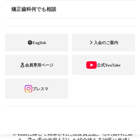
す。）
矯正歯科何でも相談
情報公開
転医に際して主治医に用意していただく情報提供内容は、
① 治療当初の資料
頭部X線規格写真（セファログラム）、パノラ
English
入会のご案内
マX線写真等のレントゲン画像
顔面写真・口腔内写真
会員専用ページ
公式YouTube
上下歯列の石膏模型
治療当初の診断内容、治療費の契約内容
ブレスマ
実際の治療内容
どのような治療が行われたか、また用いられた
歯科矯正装置
実際に支払われた治療費
転医に際して精算された治療費上記、①の資料に加