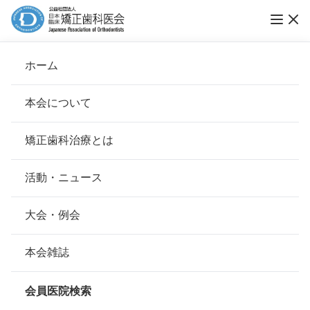
ホーム
転医についてのご相談
本会について
会長挨拶
矯正歯科治療とは
ホーム
転医についてのご相談
基本理念
安心して治療を受けていただくための「6つの指針」
転医についてのご相談 詳細はこち
活動・ニュース
ら
本会の取り組み
安心できる矯正歯科治療契約のための「7つの提言」
大会・例会
就職・進学・転勤や引っ越しにより止むを得ず現在の医療
組織について
本会の矯正歯科治療に関する考え方
機関に通院できなくなる場合は、そのことがわかった時点
本会雑誌
ですぐに主治医に相談し、治療費の精算とともにこれまで
本会の歴史
矯正歯科治療について
の診療内容・治療費等を記載した紹介状を作成して頂くこ
会員医院検索
とが必要です。
会則
（転医先の医療機関に情報共有してもらうことが重要で