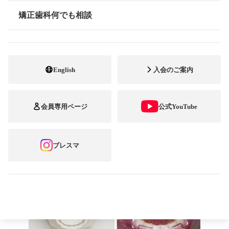
んが、時間とともに気にならなくなりま
矯正歯科何でも相談
す
情報公開
English
入会のご案内
発音
会員専用ページ
公式YouTube
ブレスマ