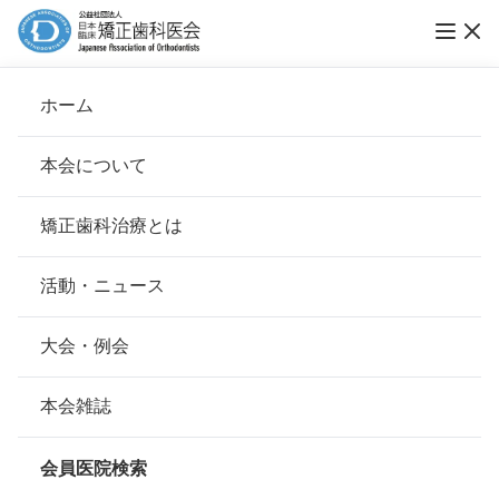
ホーム
何でも相談
本会について
会長挨拶
矯正歯科治療とは
ホーム
何でも相談
治療中の生活
基本理念
安心して治療を受けていただくための「6つの指針」
活動・ニュース
矯正装置をつけると、発音や食事がしづ
本会の取り組み
安心できる矯正歯科治療契約のための「7つの提言」
大会・例会
らいと聞きますが、どの程度でしょう
か？
組織について
本会の矯正歯科治療に関する考え方
本会雑誌
本会の歴史
矯正歯科治療について
会員医院検索
慣れるまでは多少気になるかもしれませ
会則