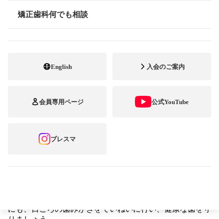
矯正歯科何でも相談
情報公開
すでに矯正装置をつけて動的治療をしているのであれ
ば、妊娠しても特に差し障りはありません。
English
入会のご案内
通常は臨月までは通常どおり治療を進め、来院間隔を空
けながら出産準備を優先します。しかし、悪阻（つわり）
がひどいときや体調がすぐれないとき、または、かかりつ
けの産婦人科医の指示で安静が必要になった場合には、矯
会員専用ページ
公式YouTube
正歯科治療を一時中断することもあります。また、エック
ス線撮影や処方する薬剤に関しては注意が必要となりま
す。
ブレスマ
矯正歯科治療を再開するのは、出産後、母子ともに落ち
着いてからで構いません。
妊娠前後はホルモンのバランスが変化するため、普段よ
り歯ぐきが腫れやすくなり、むし歯や歯周炎にもかかりや
すくなるといわれています。生まれてくる赤ちゃんのため
にも、日ごろの歯みがきをていねいに行い、健康な歯を守