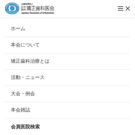
ホーム
何でも相談
本会について
会長挨拶
矯正歯科治療とは
ホーム
何でも相談
治療中の生活
基本理念
安心して治療を受けていただくための「6つの指針」
活動・ニュース
治療中に妊娠したら、どうなりますか？
本会の取り組み
安心できる矯正歯科治療契約のための「7つの提言」
大会・例会
組織について
本会の矯正歯科治療に関する考え方
本会雑誌
矯正装置をつけている段階なら、特別な
本会の歴史
矯正歯科治療について
問題はなにもありません。
会員医院検索
会則