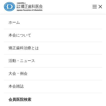
ホーム
何でも相談
本会について
会長挨拶
矯正歯科治療とは
ホーム
何でも相談
治療期間･費用
基本理念
安心して治療を受けていただくための「6つの指針」
活動・ニュース
子どものうちに矯正歯科治療をはじめる
本会の取り組み
安心できる矯正歯科治療契約のための「7つの提言」
大会・例会
と、治療期間が長くなるのでは？
組織について
本会の矯正歯科治療に関する考え方
本会雑誌
本会の歴史
矯正歯科治療について
治療期間は不正咬合の状態によって異な
会員医院検索
りますが、骨の成長を利用するにはやは
会則