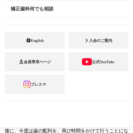
りある程度の期間は必要です。
矯正歯科何でも相談
情報公開
English
入会のご案内
治療期間には、意味があります
例えば、上あごと下あごの骨格には何も問題がなく、前
会員専用ページ
公式YouTube
歯が1本だけ逆の咬み合わせになっていたとします。その
ときに必要な治療とは、逆に生えた上下の前歯を正しい位
置に戻すことです。これは比較的簡単な治療といえます
が、こうした簡単な治療であっても、定期的に観察して、
ブレスマ
乳歯から永久歯への生えかわりが順調かどうかのチェック
が必要です。そして、仮に不具合が生じたら、さらなる治
療を行うことになるのです。
一方、上下の骨格的なアンバランスを正していく治療の
場合、骨の成長を利用するため、それだけで年単位の歳月
を必要とします。そして、骨格に対する治療が一段落した
後に、今度は歯の配列を、再び時間をかけて行うことにな