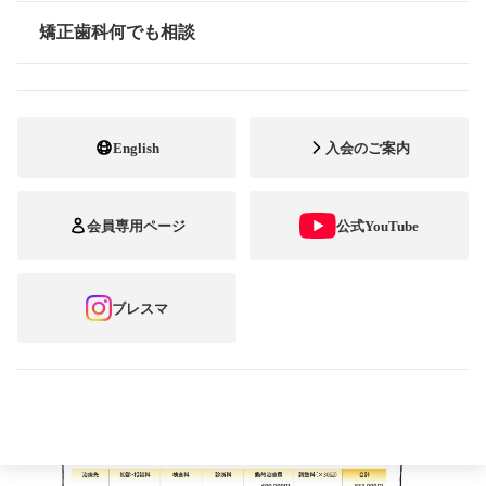
矯正歯科何でも相談
情報公開
不正咬合の矯正歯科治療については、一部の疾患に起因
する不正咬合を除き、いわゆる
「自費診療」
で健康保険が
適用されません。また、治療費は地域や患者さん一人ひと
English
入会のご案内
りの症例による治療方針によって異なるため、全国一律の
定価のようなものがありません。
国立大学の歯科病院では、使用する装置ごとに細かく料
会員専用ページ
公式YouTube
金を設定しています。また、私立大学の歯科病院でも不正
咬合の状態や治療方法によって治療費が異なります。
ブレスマ
ご参考までに、東京周辺の代表的な私立大学の歯科病
院、国立大学の歯科病院、矯正歯科専門開業医の矯正料金
を一覧にしました。
矯正歯科治療費の目安