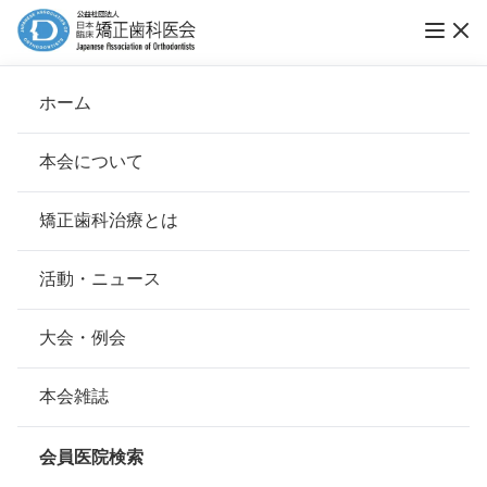
ホーム
何でも相談
本会について
会長挨拶
矯正歯科治療とは
ホーム
何でも相談
治療期間･費用
基本理念
安心して治療を受けていただくための「6つの指針」
活動・ニュース
治療費の目安はどれくらいですか？
本会の取り組み
安心できる矯正歯科治療契約のための「7つの提言」
大会・例会
組織について
本会の矯正歯科治療に関する考え方
本会雑誌
一律の定価はありませんが、目安として
本会の歴史
矯正歯科治療について
は80万〜120万円です。
会員医院検索
会則