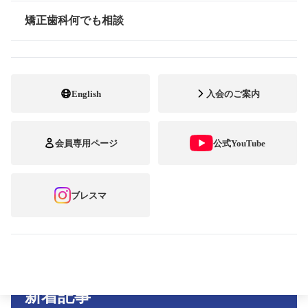
トレンドウォッチ
矯正歯科何でも相談
情報公開
市民セミナー
English
入会のご案内
書籍案内
歯と歯並びのニューズレター
会員専用ページ
公式YouTube
ブレーススマイルコンテスト
ブレスマ
プレスセミナー
新着記事