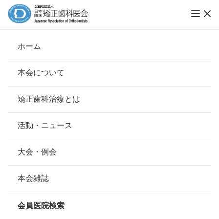
ホーム
プレスセミナー
本会について
会長挨拶
矯正歯科治療とは
ホーム
お知らせ
プレスセミナー
基本理念
安心して治療を受けていただくための「6つの指針」
活動・ニュース
2016.03.24
プレスセミナー
本会の取り組み
これまでの主なプレスセミナー実績
安心できる矯正歯科治療契約のための「7つの提言」
大会・例会
組織について
本会の矯正歯科治療に関する考え方
本会雑誌
本会の歴史
矯正歯科治療について
カテゴリー
会員医院検索
会則