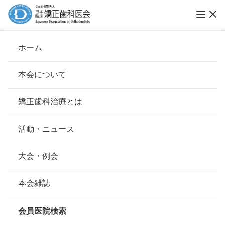
ホーム
書籍案内
本会について
会長挨拶
矯正歯科治療とは
ホーム
お知らせ
書籍案内
基本理念
安心して治療を受けていただくための「6つの指針」
活動・ニュース
2026.03.16
歯と歯並びのニューズレター
本会の取り組み
歯と歯並びのニューズレターvol.19
安心できる矯正歯科治療契約のための「7つの提言」
大会・例会
組織について
本会の矯正歯科治療に関する考え方
2026.02.13
本会雑誌
歯と歯並びのニューズレター
本会の歴史
歯と歯並びのニューズレターvol.18
矯正歯科治療について
会員医院検索
会則