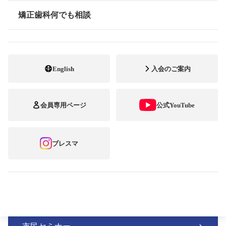
2025.09.15
歯と歯並びのニューズレター
矯正歯科何でも相談
歯と歯並びのニューズレターvol.17
情報公開
2025.09.15
歯と歯並びのニューズレター
歯と歯並びのニューズレターvol.16
English
入会のご案内
2025.09.15
歯と歯並びのニューズレター
会員専用ページ
公式YouTube
歯と歯並びのニューズレターvol.15
ブレスマ
カテゴリー
トレンドウォッチ