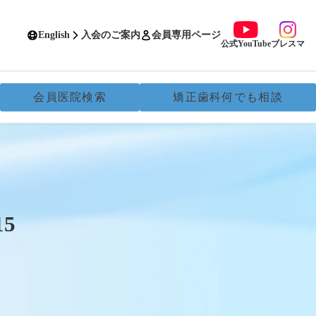
English
入会のご案内
会員専用ページ
公式YouTube
ブレスマ
会員医院検索
矯正歯科何でも相談
5