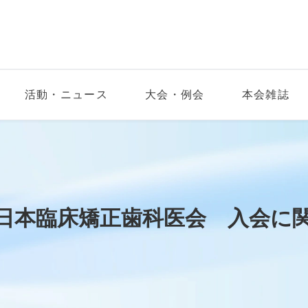
活動・ニュース
大会・例会
本会雑誌
日本臨床矯正歯科医会 入会に