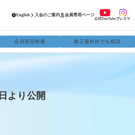
English
入会のご案内
会員専用ページ
公式YouTube
ブレスマ
会員医院検索
矯正歯科何でも相談
2日より公開