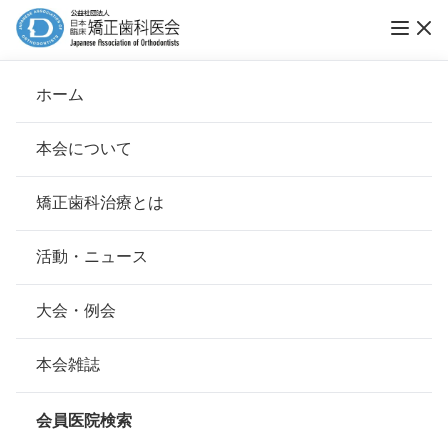
トレンドウォッチvol.4「ブレスマ受賞者トー
ホーム
ク」を掲載
本会について
トレンドウォッチ
会長挨拶
矯正歯科治療とは
ホーム
お知らせ
トレンドウォッチ
基本理念
安心して治療を受けていただくための「6つの指針」
活動・ニュース
公開日：
2012年04月02日（月）
本会の取り組み
安心できる矯正歯科治療契約のための「7つの提言」
大会・例会
詳細はこちらからご覧下さい。
組織について
本会の矯正歯科治療に関する考え方
本会雑誌
本会の歴史
矯正歯科治療について
会員医院検索
次のページへ
会則
Vol.05 キレイな咬み合わせで、めざせ！健康長寿