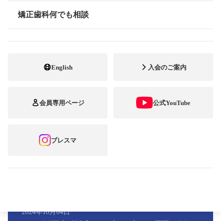
矯正歯科何でも相談
情報公開
新着記事
2026年04月01日
English
入会のご案内
vol.39 若年層が抱く矯正歯科治療のイメージと
現実
会員専用ページ
公式YouTube
2025年11月17日
vol.38 注意すべき矯正歯科治療のネット誇大
広告
ブレスマ
2025年05月20日
vol.36 マウスピース矯正を安心安全に受けるた
めのKey Point
2024年10月04日