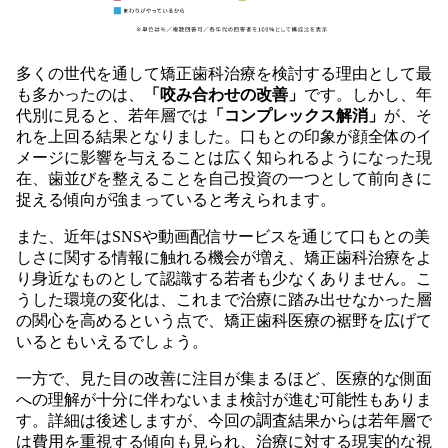
多くの世代を通して矯正歯科治療を検討する理由として最
も多かったのは、
「咬み合わせの改善」
です。しかし、年
代別に見ると、若年層では
「コンプレックス解消」
が、そ
れを上回る結果となりました。口もとの印象が顔全体のイ
メージに影響を与えることは広く知られるようになった現
在、歯並びを整えることを自己投資の一つとして前向きに
捉える傾向が強まっていると考えられます。
また、近年はSNSや動画配信サービスを通じて口もとの美
しさに関する情報に触れる機会が増え、矯正歯科治療をよ
り身近なものとして認識する若者も少なくありません。こ
うした環境の変化は、これまで治療に踏み出せなかった層
の関心を高めるという点で、矯正歯科医療の裾野を広げて
いるともいえるでしょう。
一方で、見た目の改善に注目が集まるほど、医療的な側面
への理解が十分に伴わないまま検討が進む可能性もありま
す。詳細は後述しますが、今回の調査結果からは若年層で
は費用を重視する傾向も見られ、治療に対する現実的な視