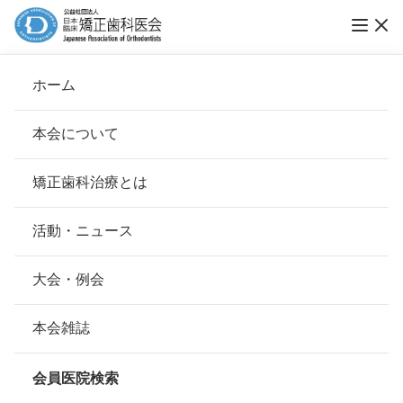
vol.39 若年層が抱く矯正歯科治療のイメージと
ホーム
現実
本会について
トレンドウォッチ
会長挨拶
矯正歯科治療とは
ホーム
お知らせ
トレンドウォッチ
基本理念
安心して治療を受けていただくための「6つの指針」
活動・ニュース
公開日：
2026年04月01日（水）
本会の取り組み
安心できる矯正歯科治療契約のための「7つの提言」
大会・例会
組織について
本会の矯正歯科治療に関する考え方
本会雑誌
本会の歴史
矯正歯科治療について
会員医院検索
会則