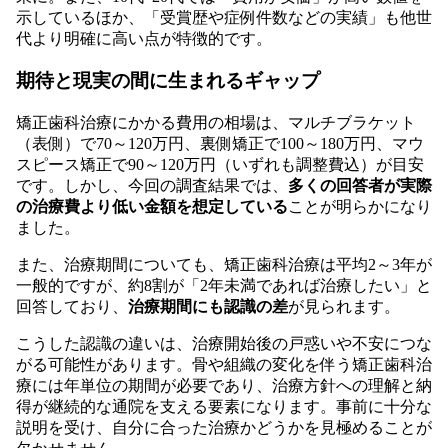
示しているほか、「受賞歴や症例件数などの実績」も他世
代より明確に高い点が特徴的です。
期待と現実の間に生まれるギャップ
矯正歯科治療にかかる費用の相場は、マルチブラケット
（表側）で70～120万円、裏側矯正で100～180万円、マウ
スピース矯正で90～120万円（いずれも調整費込）が目安
です。しかし、今回の調査結果では、
多くの回答者が実際
の治療費より低い金額を想定している
ことが明らかになり
ました。
また、治療期間についても、矯正歯科治療は平均2～3年が
一般的ですが、約8割が「2年未満であれば治療したい」と
回答しており、
治療期間にも認識の差
が見られます。
こうした認識の違いは、治療開始後の戸惑いや不安につな
がる可能性があります。骨や組織の変化を伴う矯正歯科治
療には年単位の期間が必要であり、治療方針への理解と納
得が継続的な通院を支える要素になります。事前に十分な
説明を受け、自分に合った治療かどうかを見極めることが