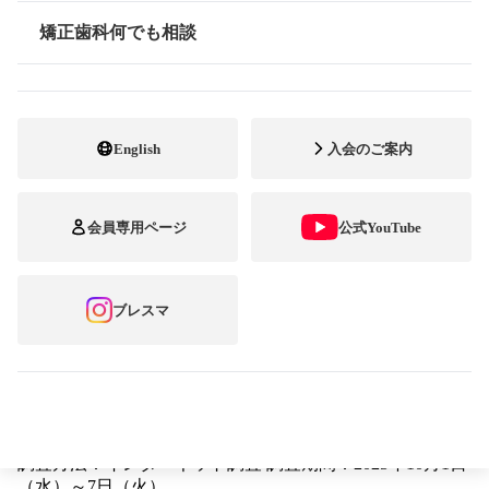
矯正歯科何でも相談
情報公開
公益社団法人日本臨床矯正歯科医会（会長：土屋朋未）
English
入会のご案内
は、全国の15歳～79歳の男女800名を対象に意識調査を実
施し、その結果を踏まえて2025年11月6日（木）、メディ
ア各社を対象にプレスセミナーを開催しました。調査から
は、主に若年層において矯正歯科治療に対するイメージと
会員専用ページ
公式YouTube
実際の治療との間のギャップが明らかになりました。こう
した認識の差は、治療を検討する段階での判断にも影響を
及ぼす可能性があります。本稿では調査結果を読み解きな
ブレスマ
がら、後悔のない医院選びのために押さえておきたい内容
をご紹介します。
（記事作成 2026年2月3日）取材・文：冨部志保子（編
集・ライター）
調査概要
調査方法：インターネット調査 調査期間：2025年10月1日
（水）～7日（火）