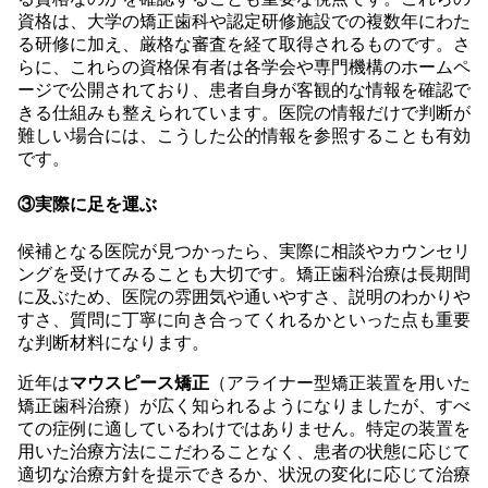
資格は、大学の矯正歯科や認定研修施設での複数年にわた
る研修に加え、厳格な審査を経て取得されるものです。さ
らに、これらの資格保有者は各学会や専門機構のホームペ
ージで公開されており、患者自身が客観的な情報を確認で
きる仕組みも整えられています。医院の情報だけで判断が
難しい場合には、こうした公的情報を参照することも有効
です。
③実際に足を運ぶ
候補となる医院が見つかったら、実際に相談やカウンセリ
ングを受けてみることも大切です。矯正歯科治療は長期間
に及ぶため、医院の雰囲気や通いやすさ、説明のわかりや
すさ、質問に丁寧に向き合ってくれるかといった点も重要
な判断材料になります。
近年は
マウスピース矯正
（アライナー型矯正装置を用いた
矯正歯科治療）が広く知られるようになりましたが、すべ
ての症例に適しているわけではありません。特定の装置を
用いた治療方法にこだわることなく、患者の状態に応じて
適切な治療方針を提示できるか、状況の変化に応じて治療