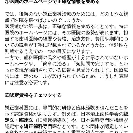
①医院のホームページで正確な情報を集める
では、後悔のない矯正歯科治療のためには、どのような視
点で医院を選べばよいのでしょうか。
医院選びの第一歩は、正確な情報を集めることです。特に
医院のホームページには、その医院の姿勢が表れます。担
当する歯科医師の経歴や資格、治療方針、費用や期間につ
いての説明が丁寧に記載されているかどうかは、信頼性を
判断するうえでの一つの目安になります。
一方で、歯科医師の氏名や経歴が十分に示されていないホ
ームページや、「簡単に治る」「短期間で完了する」とい
った表現が強調されている広告も見受けられます。医療広
告には一定のルールが設けられているため、こうした表現
には注意が必要です。
②認定資格をチェックする
矯正歯科医には、専門的な研修と臨床経験を積んだことを
示す認定資格があります。例えば、日本矯正歯科学会の
認
定医・臨床医
（旧臨床指導医）や、日本歯科専門医機構が
認定する
矯正歯科専門医
などです。どの団体が認定してい
る資格なのかを確認することも重要な視点です。これらの