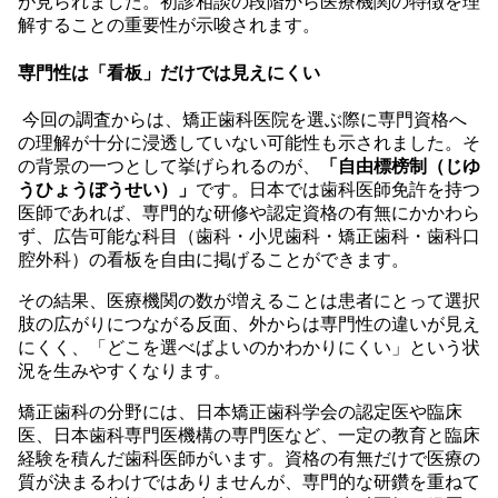
が見られました。初診相談の段階から医療機関の特徴を理
解することの重要性が示唆されます。
専門性は「看板」だけでは見えにくい
今回の調査からは、矯正歯科医院を選ぶ際に専門資格へ
の理解が十分に浸透していない可能性も示されました。そ
の背景の一つとして挙げられるのが、
「自由標榜制（じゆ
うひょうぼうせい）」
です。日本では歯科医師免許を持つ
医師であれば、専門的な研修や認定資格の有無にかかわら
ず、広告可能な科目（歯科・小児歯科・矯正歯科・歯科口
腔外科）の看板を自由に掲げることができます。
その結果、医療機関の数が増えることは患者にとって選択
肢の広がりにつながる反面、外からは専門性の違いが見え
にくく、「どこを選べばよいのかわかりにくい」という状
況を生みやすくなります。
矯正歯科の分野には、日本矯正歯科学会の認定医や臨床
医、日本歯科専門医機構の専門医など、一定の教育と臨床
経験を積んだ歯科医師がいます。資格の有無だけで医療の
質が決まるわけではありませんが、専門的な研鑽を重ねて