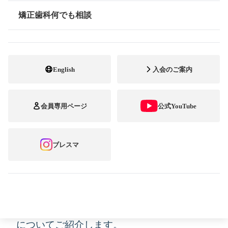
矯正歯科何でも相談
情報公開
English
入会のご案内
矯正歯科専門開業医の全国組織である公益社
会員専用ページ
公式YouTube
団法人日本臨床矯正歯科医会（会長：野村泰
世）では、2023年1月23日（月）、メディア
ブレスマ
各社に向けて「中高年の矯正歯科治療
―8020達成を目指して―」と題したセミナー
を開催しました。今回はその内容を踏まえ、
8020の達成と中高年の矯正歯科治療の関係性
についてご紹介します。