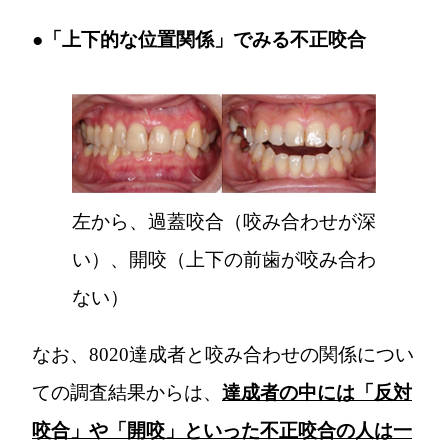
●「上下的な位置関係」でみる不正咬合
左から、過蓋咬合（咬み合わせが深
い）、開咬（上下の前歯が咬み合わ
ない）
なお、8020達成者と咬み合わせの関係につい
ての調査結果からは、
達成者の中には「反対
咬合」や「開咬」といった不正咬合の人は一