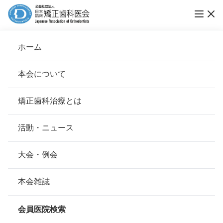
vol.31 中高年の矯正歯科治療 ―8020達成を目
ホーム
指して―
本会について
トレンドウォッチ
会長挨拶
矯正歯科治療とは
ホーム
お知らせ
トレンドウォッチ
基本理念
安心して治療を受けていただくための「6つの指針」
活動・ニュース
公開日：
2023年05月08日（月）
本会の取り組み
安心できる矯正歯科治療契約のための「7つの提言」
大会・例会
組織について
本会の矯正歯科治療に関する考え方
本会雑誌
本会の歴史
矯正歯科治療について
会員医院検索
会則