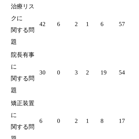
治療リス
クに
42
6
2
1
6
57
関する問
題
院長有事
に
30
0
3
2
19
54
関する問
題
矯正装置
に
6
0
2
1
8
17
関する問
題