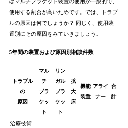
はマルチブラケット装置の使用が一般的で、
使用する割合が高いためです。では、トラブ
ルの原因は何でしょうか？ 同じく、使用装
置別にその原因をみていきましょう。
5年間の装置および原因別相談件数
マル
リン
トラブル
チ
ガル
拡
機能
アライ
合
の
ブラ
ブラ
大
装置
ナー
計
原因
ケッ
ケッ
床
ト
ト
治療技術