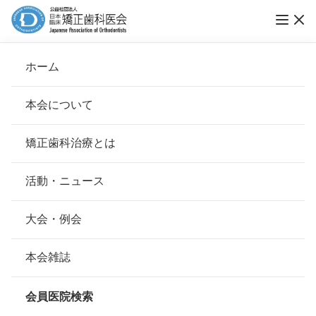
vol.35 矯正歯科治療トラブルの大きな原因 ―
ホーム
矯正歯科治療契約―
本会について
トレンドウォッチ
会長挨拶
矯正歯科治療とは
ホーム
お知らせ
トレンドウォッチ
基本理念
安心して治療を受けていただくための「6つの指針」
活動・ニュース
公開日：
2024年10月04日（金）
本会の取り組み
安心できる矯正歯科治療契約のための「7つの提言」
大会・例会
組織について
本会の矯正歯科治療に関する考え方
本会雑誌
本会の歴史
矯正歯科治療について
会員医院検索
会則