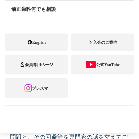
矯正歯科何でも相談
情報公開
English
入会のご案内
矯正歯科専門開業医の全国組織である公益社
会員専用ページ
公式YouTube
団法人日本臨床矯正歯科医会（会長：陶山
肇）では、2024年3月21日（木）、メディア
ブレスマ
各社に向けて「矯正歯科治療トラブルの大き
な原因 ―矯正歯科治療契約―」と題したセ
ミナーを開催しました。今回は、その内容を
踏まえ、治療に際してトラブルになりがちな
問題と、その回避策を専門家の話を交えてご