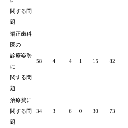
に
関する問
題
矯正歯科
医の
診療姿勢
58
4
4
1
15
82
に
関する問
題
治療費に
関する問
34
3
6
0
30
73
題