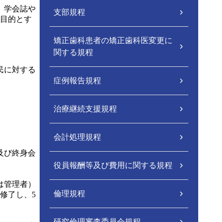
、学会誌や
支部規程
目的とす
矯正歯科患者の矯正歯科医変更に
関する規程
民に対する
症例報告規程
治療継続支援規程
会計処理規程
及び終身会
役員報酬等及び費用に関する規程
は管理者）
倫理規程
修了し、5
研究倫理審査委員会規程