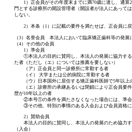
1）正会員がその年度末までに満70歳に達し、通算2
門とする診療所の開設管理者（開設者が法人にあっては
しない。
2）本条（1）に記載の要件を満たせば、正会員に戻
（3）名誉会員 本法人において臨床矯正歯科等の発展
（4）その他の会員
1）準会員
①本法人の目的に賛同し、本法人の発展に協力する矯
た者（ただし（エ）については推薦を要しない）
（ア）正会員と同一診療所に常勤する者
（イ） 大学または公的病院に常勤する者
（ウ）日本国外に居住する矯正歯科医師で5年以上の
（エ）診療所の承継あるいは閉鎖により正会員要件を
歴が10年以上の者
②本号①の条件を満たさなくなった場合には、準会
③その他、特別の事情のある入会および会員資格に
2）賛助会員
本法人の目的に賛同し、本法人の発展のため協力す
（入会）