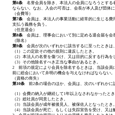
第6条
名誉会員を除き、本法人の会員になろうとする者
ならない。なお、入会の可否は、会長が本人及び団体に
（会費等）
第7条
会員は、本法人の事業活動に経常的に生じる費用
支払う義務を負う。
（任意退会）
第8条
会員は、理事会において別に定める退会届を会長
（除名）
第9条
会員が次のいずれかに該当するに至ったときは、
（1）この定款その他の規則に違反したとき。
（2）本法人の名誉を傷つけ、又は目的に反する行為を
（3）その他除名すべき正当な事由があるとき。
2 前項の規定により会員を除名するときは、当該会員
前に総会において弁明の機会を与えなければならない。
（資格の喪失）
第10条
前2条の場合のほか、会員は、次のいずれかに
（1）会費の納入が継続して1年以上なされなかったと
（2）総社員が同意したとき。
（3）当該会員が成年被後見人、被保佐人となったとき
（4）当該会員が死亡、もしくは失踪宣告を受け、又は