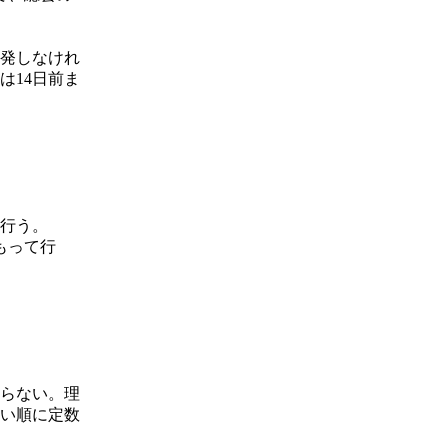
を発しなけれ
は14日前ま
行う。
もって行
ならない。理
多い順に定数