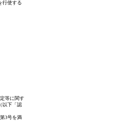
を行使する
定等に関す
（以下「認
第3号を満