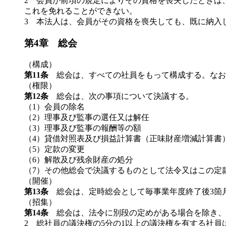
2 会員が前項の規定によりその資格を喪失したときは
これを免れることができない。
3 本法人は、会員がその資格を喪失しても、既に納入
第4章 総会
（構成）
第11条
総会は、すべての社員をもって構成する。なお
（権限）
第12条
総会は、次の事項について決議する。
（1）会員の除名
（2）理事及び監事の選任又は解任
（3）理事及び監事の報酬等の額
（4）貸借対照表及び損益計算書（正味財産増減計算書
（5）定款の変更
（6）解散及び残余財産の処分
（7）その他総会で決議するものとして法令又はこの定
（開催）
第13条
総会は、定時総会として毎事業年度終了後3箇
（招集）
第14条
総会は、法令に別段の定めがある場合を除き、
2 総社員の議決権の5分の1以上の議決権を有する社