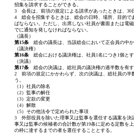
招集を請求することができる。
3 会長は、前項の規定による請求があったときは、3
4 総会を招集するときは、総会の日時、場所、目的で
ばならない。ただし、出席しない社員が書面または電磁
でに通知を発しなければならない。
（議長）
第15条
総会の議長は、当該総会において正会員の中か
（議決権）
第16条
総会における議決権は、社員1名につき1個とす
（決議）
第17条
総会の決議は、総社員の議決権の過半数を有す
2 前項の規定にかかわらず、次の決議は、総社員の半
う。
（1）社員の除名
（2）監事の解任
（3）定款の変更
（4）解散
（5）その他法令で定められた事項
3 外部役員を除いた理事又は監事を選任する議案を決
事又は監事の候補者の合計数が第19条に定める定数を
の枠に達するまでの者を選任することとする。