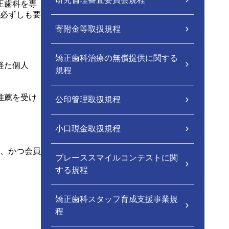
正歯科を専
必ずしも要
寄附金等取扱規程
矯正歯科治療の無償提供に関する
経た個人
規程
推薦を受け
公印管理取扱規程
小口現金取扱規程
、かつ会員
ブレーススマイルコンテストに関
する規程
矯正歯科スタッフ育成支援事業規
程