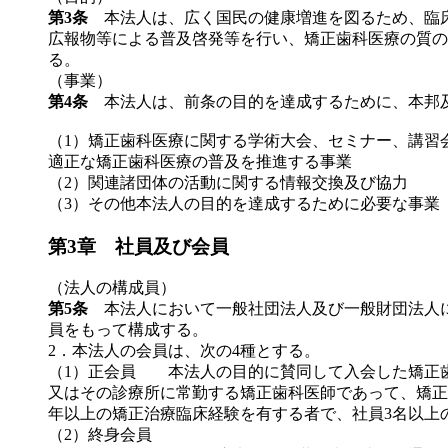
第3条
本法人は、広く国民の健康増進を図るため、臨床
広報物等による普及啓発等を行い、矯正歯科医療の質の
る。
（事業）
第4条
本法人は、前条の目的を達成するために、本邦
（1）矯正歯科医療に関する学術大会、セミナー、講習
適正な矯正歯科医療の普及を推進する事業
（2）関連諸団体の活動に関する情報交換及び協力
（3）その他本法人の目的を達成するために必要な事業
第3章 社員及び会員
（法人の構成員）
第5条
本法人において一般社団法人及び一般財団法人に
員をもって構成する。
2．本法人の会員は、次の4種とする。
（1）正会員 本法人の目的に賛同して入会した矯正
又はその診療所に常勤する矯正歯科医師であって、矯正
年以上の矯正治療臨床経験を有する者で、社員3名以上
（2）終身会員