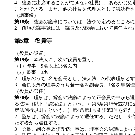
4 総会に出席することができない社員は、あらかじめ
ことができる。また、他の社員を代理人として議決権を
（議事録）
第18条
総会の議事については、法令で定めるところに
2 前項の議事録には、議長及び総会において選任され
第5章 役員等
（役員の設置）
第19条
本法人に、次の役員を置く。
（1）理事 9名以上15名以内
（2）監事 3名
2 理事のうち1名を会長とし、法人法上の代表理事と
3 会長以外の理事のうち若干名を副会長、1名を専務理
（役員の選任）
第20条
理事は、総会の決議によって正会員の中から選
る法律（以下「認定法」という。）第5条第15号並び
定法施行規則」という。）第4条第1号及び第3号を満た
2 監事は、総会の決議によって選任する。ただし、外部
たす者から選任する。
3 会長、副会長及び専務理事は、理事会の決議によっ