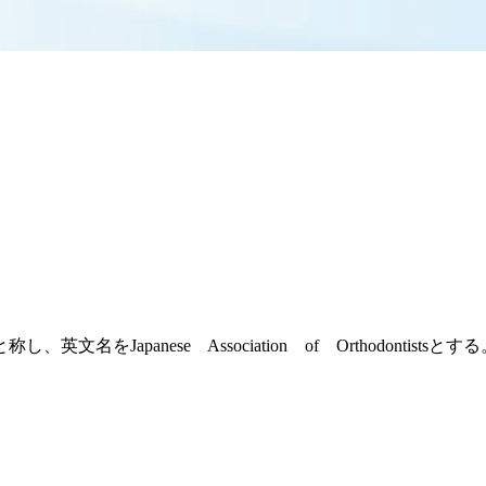
apanese Association of Orthodontistsとする
。