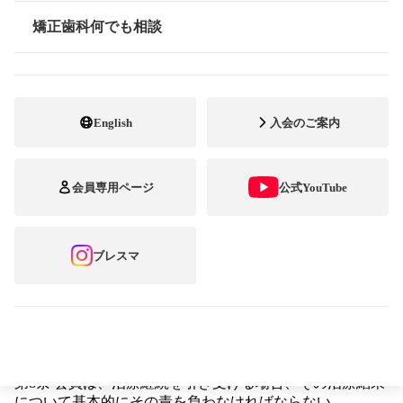
供」するために定める。
第2条 本法人に所属する会員（以下、会員とする）は、矯
矯正歯科何でも相談
情報公開
正歯科患者の転医について、他の会員に治療継続を依頼す
る場合、以下の規程を遵守しなければならない。また海外
や会員以外の矯正歯科医に対しても、できるだけこれに準
じ処理するように努力しなければならない。
第3条 会員は、転居の可能性のある患者において、矯正歯
English
入会のご案内
科相談時治療内容や治療費等について地域差や医院間格差
があることを、あらかじめ伝えておかなければならない。
第4条 会員は、患者が転医するにあたって、あらかじめ治
会員専用ページ
公式YouTube
療継続について、これから紹介する会員に連絡を行い、そ
の承諾を得た上で紹介しなければならない。
第5条 会員は、紹介に際して患者に関する各種情報を、こ
れから紹介する会員に提供しなければならない。
ブレスマ
第6条 会員は、紹介を受ける場合、原則として治療継続を
拒否することは慎まなければならない。
第7条 会員は、治療継続を引き受ける場合、今後の治療方
針、治療期間および治療費その他必要な事項について十分
患者に説明をし、承諾を得た後に治療継続を進めなければ
ならない。
第8条 会員は、治療継続を引き受ける場合、その治療結果
について基本的にその責を負わなければならない。