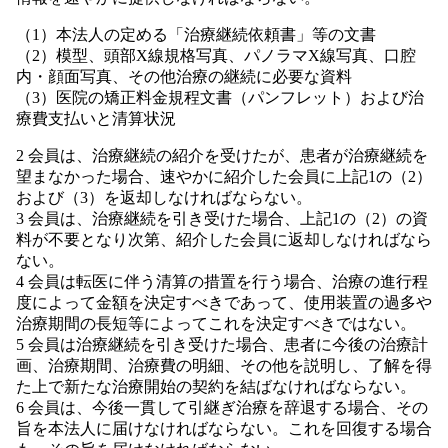
（1）本法人の定める「治療継続依頼書」等の文書
（2）模型、頭部X線規格写真、パノラマX線写真、口腔
内・顔面写真、その他治療の継続に必要な資料
（3）医院の矯正料金規程文書（パンフレット）および治
療費支払いと清算状況
2 会員は、治療継続の紹介を受けたが、患者が治療継続を
望まなかった場合、速やかに紹介した会員に上記1の（2）
および（3）を返却しなければならない。
3 会員は、治療継続を引き受けた場合、上記1の（2）の資
料が不要となり次第、紹介した会員に返却しなければなら
ない。
4 会員は転医に伴う清算の措置を行う場合、治療の進行程
度によって金額を決定すべきであって、使用装置の過多や
治療期間の長短等によってこれを決定すべきではない。
5 会員は治療継続を引き受けた場合、患者に今後の治療計
画、治療期間、治療費の明細、その他を説明し、了解を得
た上で新たな治療開始の契約を結ばなければならない。
6 会員は、今後一貫して引継ぎ治療を辞退する場合、その
旨を本法人に届けなければならない。これを回復する場合