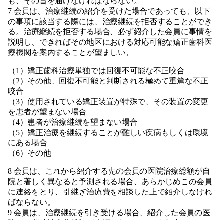
も、その旨を届けなければならない。
7 会員は、治療継続の紹介を受けた場合であっても、以下
の事項に該当する際には、治療継続を拒否することができ
る。治療継続を拒否する場合、必ず紹介した会員に事情を
説明し、できればその地区における対応可能な矯正歯科医
療機関を案内することが望ましい。
（1）矯正歯科治療単独では回復不可能な不正咬合
（2）その他、回復不可能と判断される極めて重篤な不正
咬合
（3）使用されている矯正装置が特殊で、その装置の変更
を患者が望まない場合
（4）患者が治療継続を望まない場合
（5）矯正治療を継続することが難しい疾病もしくは環境
にある場合
（6）その他
8 会員は、これから紹介する先の会員の医院治療総額が自
院と著しく異なると予測される場合、あらかじめこの会員
に連絡をとり、引継ぎ治療費を相談した上で紹介しなけれ
ばならない。
9 会員は、治療継続を引き受ける場合、紹介した会員の医