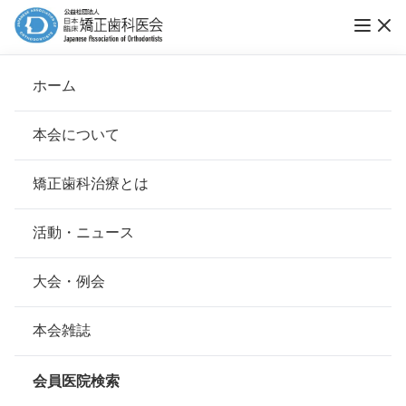
矯正歯科患者の矯正歯科医変更に関する規程
ホーム
会則
本会について
会長挨拶
矯正歯科治療とは
ホーム
本会について
会則
基本理念
安心して治療を受けていただくための「6つの指針」
公益社団法人日本臨床矯正歯科医会
活動・ニュース
矯正歯科患者の矯正歯科医変更に関す
本会の取り組み
安心できる矯正歯科治療契約のための「7つの提言」
大会・例会
る規程
組織について
本会の矯正歯科治療に関する考え方
本会雑誌
第1条 本規程は矯正歯科患者が矯正歯科医を変更（以下、
転医とする）する際、円滑に治療継続されることを目的と
本会の歴史
矯正歯科治療について
し、公益社団法人日本臨床矯正歯科医会（以下、「本法
会員医院検索
人」という）倫理規程第1条に記載する「最良の医療を提
会則