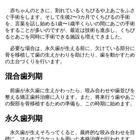
赤ちゃんのときに、割れているくちびるや上あごをふさ
ぐ手術をします。そして生後2〜3カ月でくちびるの手術
を、言葉を話し始める1歳〜1歳半くらいの間にあごの手術
をすることが多いのですが、最近は技術も進歩し、くちび
るとあごを同時に手術できる施設も増えてきました。
必要な場合は、永久歯が生える前に、欠けている部分に
骨を移植して歯の生えかわりを助けたり、歯を動かすため
の土台づくりを行います。
混合歯列期
前歯が永久歯に生えかわったら、咬み合わせや歯並びを
整える矯正歯科治療に入ります。また、将来行う歯やあご
の裂部を骨移植するための準備も、この時期に始めます。
永久歯列期
永久歯が生えそろってくると、最終的な咬み合わせを目
標に、マルチブラケットを用いた本格治療が行われます。