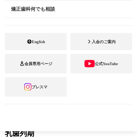
スです。
矯正歯科何でも相談
情報公開
English
入会のご案内
口唇・口蓋裂（唇顎口蓋裂／しんがくこうがいれつ）が
ある場合、上あごの発育がよくなかったり、裂があった影
響で歯の生え方に異常があることが多くあります。そこ
で、咬み合わせをよくしたり顔のバランスを整えたりする
会員専用ページ
公式YouTube
ために、矯正歯科治療が必要になってきます。矯正歯科治
療を始める時期は、患者さんの状態や発育の程度、医師の
考え方などによって異なりますが、一般的には以下のよう
ブレスマ
に分けられます。
口唇・口蓋裂の矯正治療は健康保険が適用されますし、
育成医療によって自己負担金が一定額以上、免除される制
度もあります。治療を開始する前に専門開業医とよく相談
してみましょう。
乳歯列期