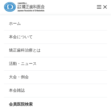
ホーム
何でも相談
本会について
会長挨拶
矯正歯科治療とは
ホーム
何でも相談
治療の開始時期・治療方法
基本理念
安心して治療を受けていただくための「6つの指針」
活動・ニュース
口唇（こうしん）・口蓋裂（こうがいれ
本会の取り組み
安心できる矯正歯科治療契約のための「7つの提言」
大会・例会
つ）の矯正歯科治療は いつから始める
のがよいですか？
組織について
本会の矯正歯科治療に関する考え方
本会雑誌
本会の歴史
矯正歯科治療について
会員医院検索
治療開始時期などはケース・バイ・ケー
会則