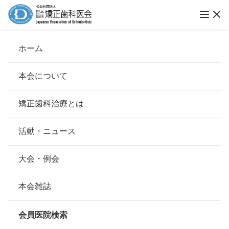
ホーム
何でも相談
本会について
会長挨拶
矯正歯科治療とは
ホーム
何でも相談
治療の開始時期・治療方法
基本理念
安心して治療を受けていただくための「6つの指針」
活動・ニュース
拡大床による矯正歯科治療を長期間続け
本会の取り組み
安心できる矯正歯科治療契約のための「7つの提言」
大会・例会
ていますが、このままで大丈夫でしょう
か？
組織について
本会の矯正歯科治療に関する考え方
本会雑誌
本会の歴史
矯正歯科治療について
会員医院検索
拡大床の長期間の使用につきましては、
会則