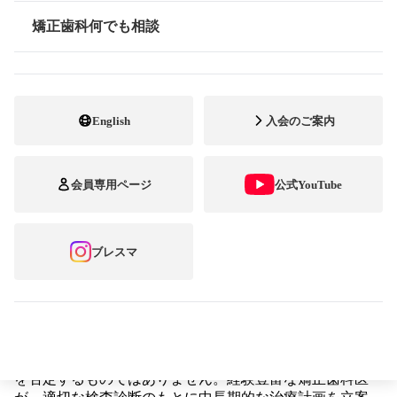
トラブルが報告されていますので、まず
矯正歯科何でも相談
は担当医にご相談ください。
情報公開
English
入会のご案内
拡大床による歯の移動様式は、主に歯の傾斜により起こり
ますので、適用症例は限られます。小児期の矯正歯科治療
会員専用ページ
公式YouTube
に使用されることがある拡大床装置ですが、長期間の使用
につきましてはトラブルが報告されており、矯正歯科専門
の開業医団体である本会では以下のような見解やご報告を
ホームページ上にまとめてありますので参考にしてくださ
ブレスマ
い。
「拡大床使用に関しての本会の見解」
「拡大床を使った矯正歯科治療の危険とトラブル」
しかしながら、このような見解は、拡大床の使用そのもの
を否定するものではありません。経験豊富な矯正歯科医