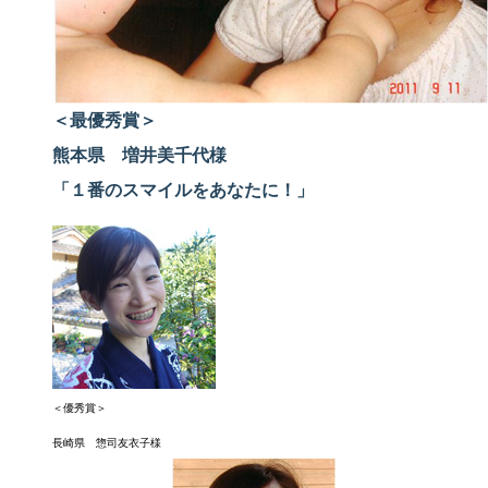
＜最優秀賞＞
熊本県 増井美千代様
「１番のスマイルをあなたに！」
＜優秀賞＞
長崎県 惣司友衣子様