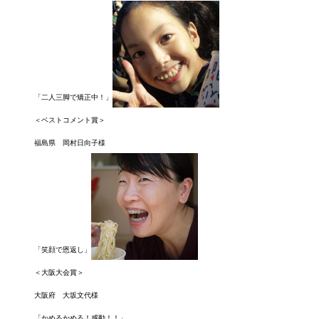
「二人三脚で矯正中！」
＜ベストコメント賞＞
福島県 岡村日向子様
「笑顔で恩返し」
＜大阪大会賞＞
大阪府 大坂文代様
「かめるかめる！感動！！」