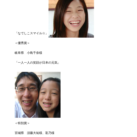
「なでしこスマイル☆」
＜優秀賞＞
岐阜県 小島千奈様
「一人一人の笑顔が日本の元気」
＜特別賞＞
宮城県 須藤大祐様、彩乃様