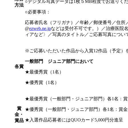
○デジタル写真データは1枚５MB程度でお送りく
方法
○必要事項：
応募者氏名（フリガナ）／年齢／郵便番号／住所
@
ezweb.ne.jp
などは受付不可です。）／治療医院
ィアなど〉／写真のタイトル／ご応募写真について
※ご応募いただいた作品から入賞12作品（予定）
一般部門 ジュニア部門において
各賞
★最優秀賞（1名）
★優秀賞（1名）
★最優秀賞（一般部門・ジュニア部門）各1名：賞
賞
★優秀賞（一般部門・ジュニア部門）各1名：賞金
金・
★入選作品応募者にはQUOカード5,000円分進呈
賞品