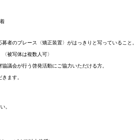
必着
応募者のブレース〈矯正装置〉がはっきりと写っていること。
。〈被写体は複数人可〉
材協議会が行う啓発活動にご協力いただける方。
だきます。
さい。