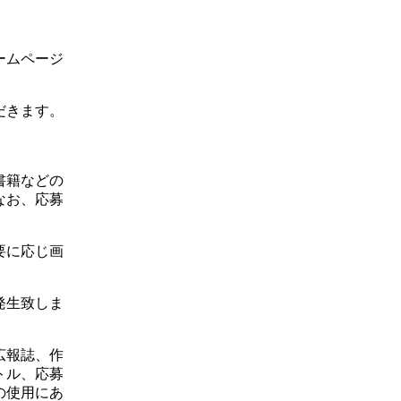
ームページ
だきます。
書籍などの
なお、応募
要に応じ画
発生致しま
。
広報誌、作
トル、応募
の使用にあ