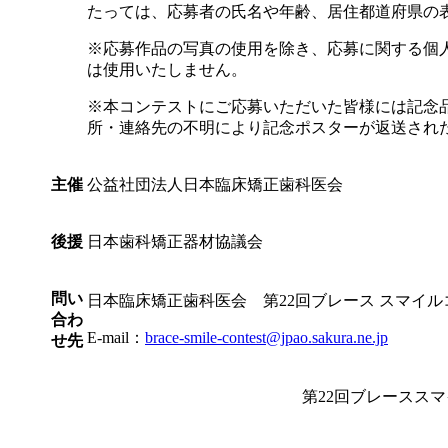
たっては、応募者の氏名や年齢、居住都道府県の
※応募作品の写真の使用を除き、応募に関する個
は使用いたしません。
※本コンテストにご応募いただいた皆様には記念
所・連絡先の不明により記念ポスターが返送され
主催
公益社団法人日本臨床矯正歯科医会
後援
日本歯科矯正器材協議会
問い
日本臨床矯正歯科医会 第22回ブレース スマイ
合わ
E-mail：
brace-smile-contest@jpao.sakura.ne.jp
せ先
第22回ブレースス