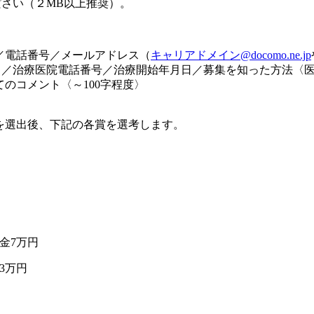
ださい（２MB以上推奨）。
／電話番号／メールアドレス（
キャリアドメイン@docomo.ne.jp
名／治療医院電話番号／治療開始年月日／募集を知った方法〈
のコメント〈～100字程度〉
を選出後、下記の各賞を選考します。
金7万円
3万円