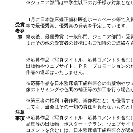
※ジュニア部門は中学生以下のお子様が対象とな
11月に日本臨床矯正歯科医会ホームページ等で入
受賞
等で最優秀賞、優秀賞の発表を予定しています。
者発
発表後、最優秀賞（一般部門、ジュニア部門）受賞
表
またその他の受賞者の皆様にもご招待のご連絡を
※応募作品（写真タイトル、応募コメントを含む
出版物やウェブサイト、ＰＲ・プロモーションの
作品の返却はいたしません。
※応募作品を日本臨床矯正歯科医会の出版物やウ
像のトリミングや色調の補正等の加工を行う場合
※第三者の権利（著作権、肖像権など）を侵害す
しても、当会はその一切の責任を負わないものと
注意
※応募作品（写真タイトル、応募コメントを含む
事項
品集等の出版物、ポスター・チラシ、ウェブサイ
コメントを含む）は、日本臨床矯正歯科医会が認