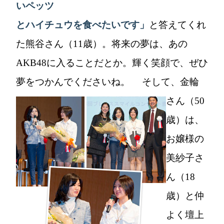
いペッツ
とハイチュウを食べたいです」
と答えてくれ
た熊谷さん（11歳）。将来の夢は、あの
AKB48に入ることだとか。輝く笑顔で、ぜひ
夢をつかんでくださいね。
そして、金輪
さん（50
歳）は、
お嬢様の
美紗子さ
ん（18
歳）と仲
よく壇上