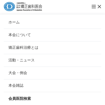
Vol.06 第8回「ブレーススマイルコンテスト」
ホーム
表彰式と、舞台裏
本会について
ブレーススマイルコンテスト
会長挨拶
矯正歯科治療とは
ホーム
お知らせ
ブレーススマイルコンテスト
基本理念
安心して治療を受けていただくための「6つの指針」
活動・ニュース
公開日：
2015年04月27日（月）
本会の取り組み
安心できる矯正歯科治療契約のための「7つの提言」
大会・例会
組織について
本会の矯正歯科治療に関する考え方
本会雑誌
本会の歴史
矯正歯科治療について
会員医院検索
会則