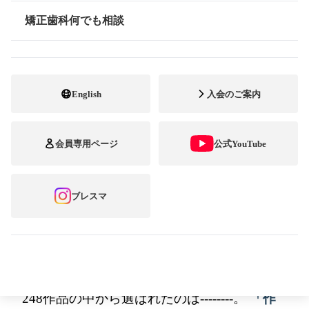
矯正歯科何でも相談
情報公開
表彰式が始ま
ってしばらく経
った頃、
「それ
English
入会のご案内
では、第8回
『ブレーススマ
会員専用ページ
公式YouTube
イルコンテス
ト』受賞者の表彰に移らせていただきます」
ブレスマ
と、司会の小林真実子さんが受賞者の名前と
応募時に寄せられたコメントを読み上げてい
きます。 まずは東京大会賞の発表から。
248作品の中から選ばれたのは--------。
「作