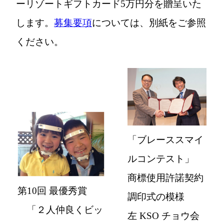
ーリゾートギフトカード5万円分を贈呈いた
します。
募集要項
については、別紙をご参照
ください。
「ブレーススマイ
ルコンテスト」
商標使用許諾契約
第10回 最優秀賞
調印式の模様
「２人仲良くビッ
左 KSO チョウ会