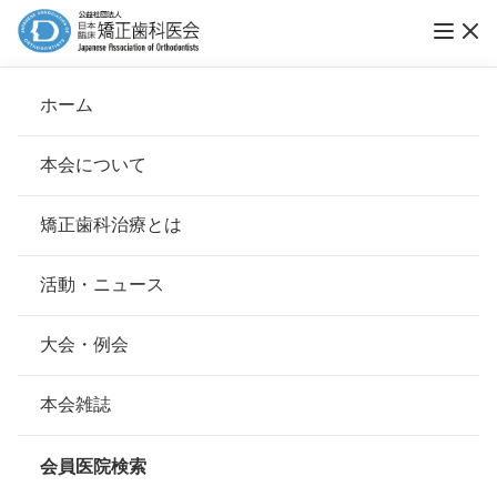
第11回「ブレース スマイル コンテスト」受賞
ホーム
者インタビュー
本会について
ブレーススマイルコンテスト
会長挨拶
矯正歯科治療とは
ホーム
お知らせ
ブレーススマイルコンテスト
基本理念
安心して治療を受けていただくための「6つの指針」
活動・ニュース
公開日：
2016年05月13日（金）
本会の取り組み
安心できる矯正歯科治療契約のための「7つの提言」
大会・例会
組織について
本会の矯正歯科治療に関する考え方
本会雑誌
本会の歴史
矯正歯科治療について
会員医院検索
会則