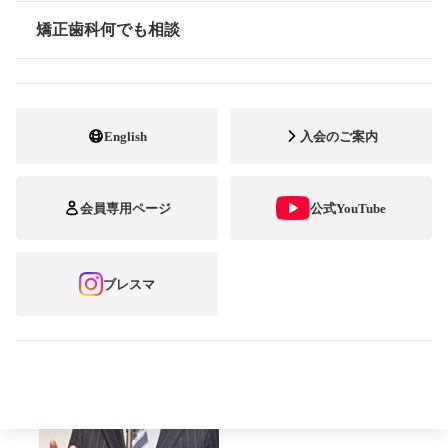
壇上から、そしてスクリ
矯正歯科何でも相談
情報公開
ーンから輝く笑顔が会場
にあふれました
English
入会のご案内
■世界へ広がる「ブレスマ」。これからは台
会員専用ページ
公式YouTube
湾でも開催へ
ブレスマ