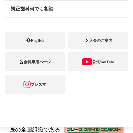
「第12回 ブレーススマイル
矯正歯科何でも相談
情報公開
コンテスト」開催！
～募集期間：2016年6月1日(水)～8月31日(水)
English
入会のご案内
／テーマ：『ただいま矯正治療中！ とって
おきの笑顔』～
会員専用ページ
公式YouTube
今年から、台湾でも「ブレーススマイルコン
テスト」が開催されます！
ブレスマ
公益社団法人 日本臨床矯正歯科医会
矯正歯科専門開業
医の全国組織である