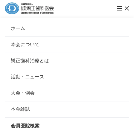
第12回ブレース スマイル コンテスト 作品募
ホーム
集
本会について
ブレーススマイルコンテスト
会長挨拶
矯正歯科治療とは
ホーム
お知らせ
ブレーススマイルコンテスト
基本理念
安心して治療を受けていただくための「6つの指針」
活動・ニュース
公開日：
2016年05月26日（木）
本会の取り組み
安心できる矯正歯科治療契約のための「7つの提言」
大会・例会
2015年5月26日
組織について
本会の矯正歯科治療に関する考え方
本会雑誌
本会の歴史
矯正歯科治療中の方を対象にした笑顔のフォ
矯正歯科治療について
会員医院検索
トコンテスト
会則