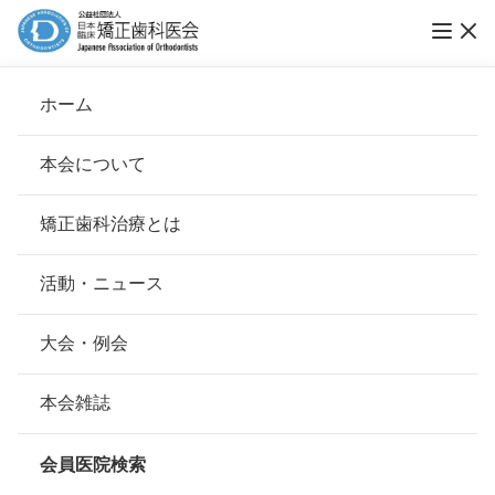
第13回ブレース スマイル コンテスト 作品募
ホーム
集
本会について
ブレーススマイルコンテスト
会長挨拶
矯正歯科治療とは
ホーム
お知らせ
ブレーススマイルコンテスト
基本理念
安心して治療を受けていただくための「6つの指針」
活動・ニュース
公開日：
2017年05月30日（火）
本会の取り組み
安心できる矯正歯科治療契約のための「7つの提言」
大会・例会
2017年5月30日
組織について
本会の矯正歯科治療に関する考え方
本会雑誌
本会の歴史
矯正歯科治療中の方を対象にした笑顔のフォ
矯正歯科治療について
会員医院検索
トコンテスト
会則