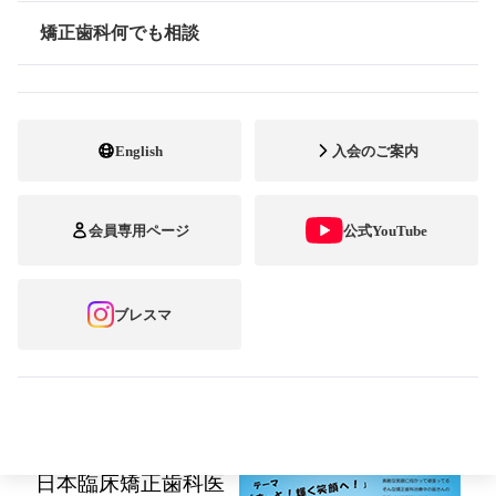
「第13回 ブレーススマイル
矯正歯科何でも相談
情報公開
コンテスト」開催！
～募集期間：2017年6月1日(木)～8月31日(木)
English
入会のご案内
／テーマ：『もっと！輝く笑顔へ！』～
矯正歯科治療でキレイな歯並びになっていく
会員専用ページ
公式YouTube
皆さんの"輝く"笑顔の写真を募集します。
ブレスマ
公益社団法人 日本臨床矯正歯科医会
矯正歯科専門開業
医の全国組織である
日本臨床矯正歯科医