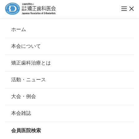
第12回「ブレース スマイル コンテスト」表彰
ホーム
式-１
本会について
ブレーススマイルコンテスト
会長挨拶
矯正歯科治療とは
ホーム
お知らせ
ブレーススマイルコンテスト
基本理念
安心して治療を受けていただくための「6つの指針」
活動・ニュース
公開日：
2017年05月10日（水）
本会の取り組み
安心できる矯正歯科治療契約のための「7つの提言」
大会・例会
組織について
本会の矯正歯科治療に関する考え方
本会雑誌
本会の歴史
矯正歯科治療について
会員医院検索
会則