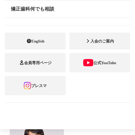
和やかに始まった表彰
矯正歯科何でも相談
情報公開
式。
壇上にもスクリーンにも
English
入会のご案内
笑顔があふれて
会員専用ページ
公式YouTube
ブレスマ
■日本発の「ブレスマ」がさらにワールドワ
イドに！